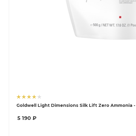
Go
5 190
₽