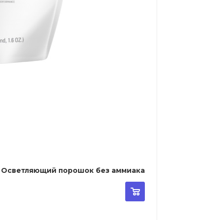
ldwell Light Dimensions Silk Lift Zero Ammonia - Осветляющий порошок без аммиака