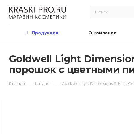
Продукция
О компании
Goldwell Light Dimension
порошок с цветными п
—
—
Главная
Каталог
Goldwell Light Dimensions Silk Lif