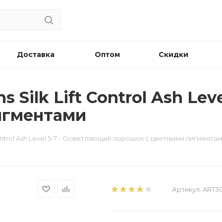
Доставка
Оптом
Скидки
s Silk Lift Control Ash Le
игментами
t Control Ash Level 5-7 - Осветляющий порошок с цветными пигмента
Артикул:
ART3