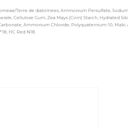
tomeae/Terre de diatomees, Ammonium Persulfate, Sodiu
erale, Cellulose Gum, Zea Mays (Corn) Starch, Hydrated Silic
rbonate, Ammonium Chloride, Polyquaternium-10, Malic A
°18, HC Red N18.