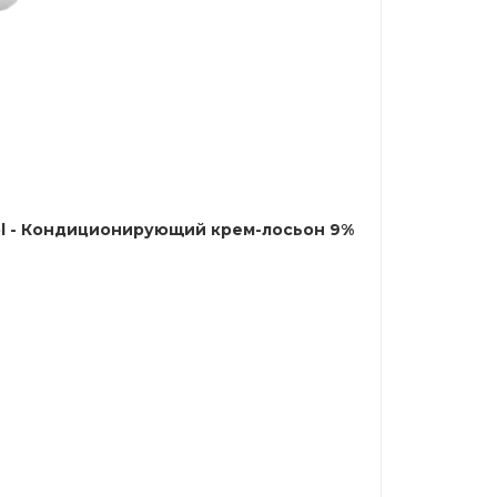
Goldwell Light Dimensions Silk Lift Developer 30 vol - Кондиционирующий крем-лосьон 9%