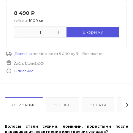
8 490
₽
1000 мл
Объем:
В корзину
Доставка
по Москве от 5 000 руб. - бесплатно
Хочу в подарок
Описание
ОПИСАНИЕ
ОТЗЫВЫ
ОПЛАТА
ДО
Волосы стали сухими, ломкими, пористыми после
окрашивания, осветления или горячих укладок?