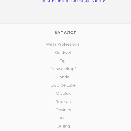
политикой конфиденциальности
КАТАЛОГ
Wella Professional
Goldwell
Tigi
Schwarzkopf
Londa
DSD de Luxe
Olaplex
Redken
Davines
К18
Orising