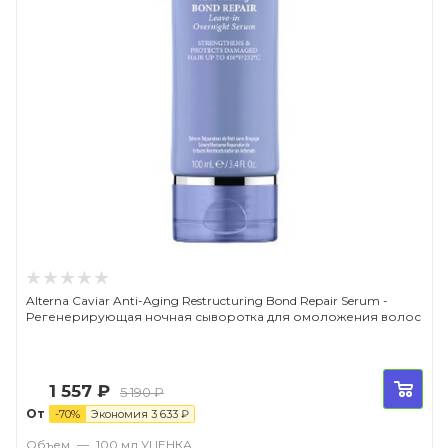
Alterna Caviar Anti-Aging Restructuring Bond Repair Serum -
Регенерирующая ночная сыворотка для омоложения волос
1 557
₽
5 190
₽
От
-
70
%
Экономия
3 633
₽
Объем
—
100 мл УЦЕНКА