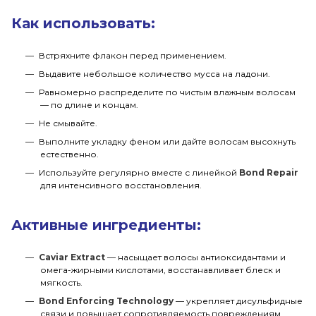
Как использовать:
Встряхните флакон перед применением.
Выдавите небольшое количество мусса на ладони.
Равномерно распределите по чистым влажным волосам
— по длине и концам.
Не смывайте.
Выполните укладку феном или дайте волосам высохнуть
естественно.
Используйте регулярно вместе с линейкой
Bond Repair
для интенсивного восстановления.
Активные ингредиенты:
Caviar Extract
— насыщает волосы антиоксидантами и
омега-жирными кислотами, восстанавливает блеск и
мягкость.
Bond Enforcing Technology
— укрепляет дисульфидные
связи и повышает сопротивляемость повреждениям.