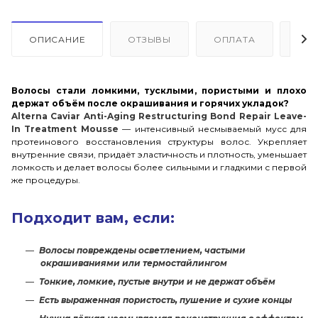
ОПИСАНИЕ
ОТЗЫВЫ
ОПЛАТА
ДО
Волосы стали ломкими, тусклыми, пористыми и плохо
держат объём после окрашивания и горячих укладок?
Alterna Caviar Anti-Aging Restructuring Bond Repair Leave-
In Treatment Mousse
— интенсивный несмываемый мусс для
протеинового восстановления структуры волос. Укрепляет
внутренние связи, придаёт эластичность и плотность, уменьшает
ломкость и делает волосы более сильными и гладкими с первой
же процедуры.
Подходит вам, если:
Волосы повреждены осветлением, частыми
окрашиваниями или термостайлингом
Тонкие, ломкие, пустые внутри и не держат объём
Есть выраженная пористость, пушение и сухие концы