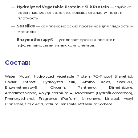
Hydrolyzed Vegetable Protein + Silk Protein
— глубоко
восстанавливают волокно, повышают эластичность и
плотность.
Seasilk®
— комплекс морских протеинов для гладкости и
мягкости.
Enzymetherapy®
— усиливает проникновение и
эффективность активных компонентов.
Состав:
Water (Aqua), Hydrolyzed Vegetable Protein PG-Propyl Silanetriol,
Caviar Extract, Hydrolyzed Silk, Amino Acids, Seasilk®,
Enzymetherapy®, Glycerin, Panthenol, Dimethicone,
Amodimethicone, Polyquaternium-4, Propellant (Hydrofluorocarbon),
Phenoxyethanol, Fragrance (Parfum), Limonene, Linalool, Hexyl
Cinnamal, Citric Acid, Sodium Benzoate, Potassium Sorbate.