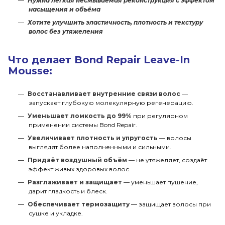
Нужна лёгкая несмываемая реконструкция с эффектом
насыщения и объёма
Хотите улучшить эластичность, плотность и текстуру
волос без утяжеления
Что делает Bond Repair Leave-In
Mousse:
Восстанавливает внутренние связи волос
—
запускает глубокую молекулярную регенерацию.
Уменьшает ломкость до 99%
при регулярном
применении системы Bond Repair.
Увеличивает плотность и упругость
— волосы
выглядят более наполненными и сильными.
Придаёт воздушный объём
— не утяжеляет, создаёт
эффект живых здоровых волос.
Разглаживает и защищает
— уменьшает пушение,
дарит гладкость и блеск.
Обеспечивает термозащиту
— защищает волосы при
сушке и укладке.