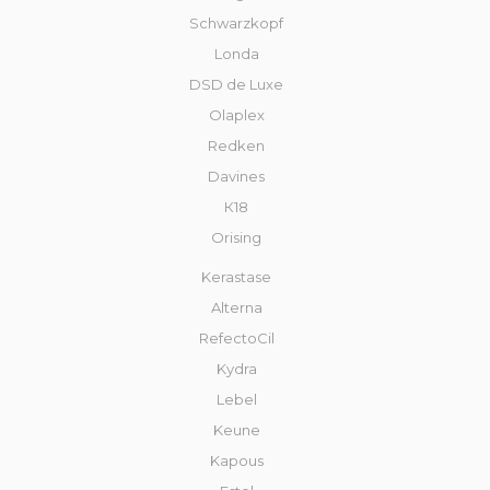
Schwarzkopf
Londa
DSD de Luxe
Olaplex
Redken
Davines
К18
Orising
Kerastase
Alterna
RefectoCil
Kydra
Lebel
Keune
Kapous