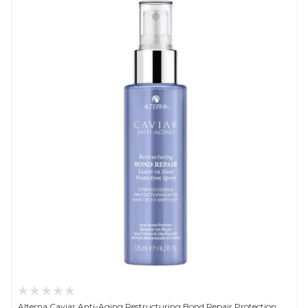
Alterna Caviar Anti-Aging Restructuring Bond Repair Protection