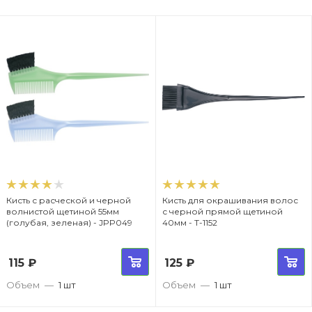
Кисть с расческой и черной
Кисть для окрашивания волос
волнистой щетиной 55мм
с черной прямой щетиной
(голубая, зеленая) - JPP049
40мм - T-1152
115
₽
125
₽
Объем
—
1 шт
Объем
—
1 шт