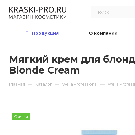
Продукция
О компании
Мягкий крем для блондир
Blonde Cream
—
—
—
Главная
Каталог
Wella Professional
Wella Profes
Скидки