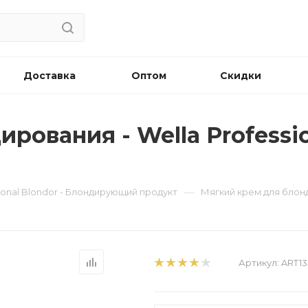
Доставка
Оптом
Скидки
ования - Wella Professio
—
sional Blondor - Блондирующий продукт
Мягкий крем для блонд
Артикул:
ART13