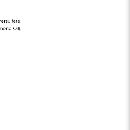
rsulfate,
mond Oil),