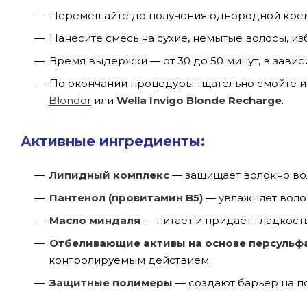
Перемешайте до получения однородной крем
Нанесите смесь на сухие, немытые волосы, изб
Время выдержки — от 30 до 50 минут, в зави
По окончании процедуры тщательно смойте и
Blondor
или
Wella Invigo Blonde Recharge
.
Активные ингредиенты:
Липидный комплекс
— защищает волокно вол
Пантенол (провитамин B5)
— увлажняет волос
Масло миндаля
— питает и придаёт гладкост
Отбеливающие активы на основе персульф
контролируемым действием.
Защитные полимеры
— создают барьер на п