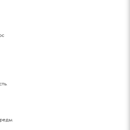
ос
ть.
реды.