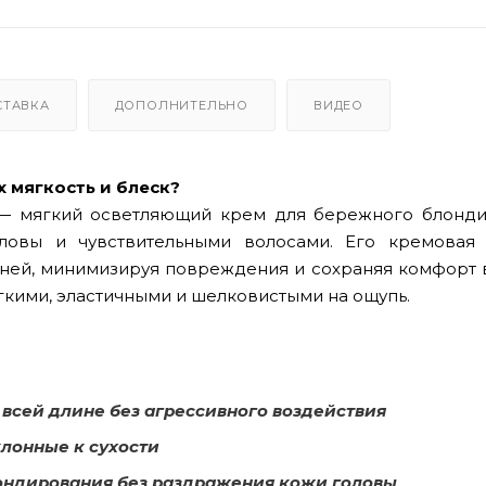
СТАВКА
ДОПОЛНИТЕЛЬНО
ВИДЕО
х мягкость и блеск?
 мягкий осветляющий крем для бережного блонди
ловы и чувствительными волосами. Его кремовая
вней, минимизируя повреждения и сохраняя комфорт 
гкими, эластичными и шелковистыми на ощупь.
 всей длине без агрессивного воздействия
клонные к сухости
ондирования без раздражения кожи головы