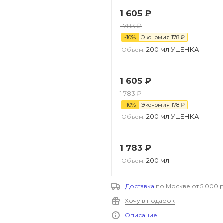
1 605
₽
1 783
₽
-
10
%
Экономия
178
₽
200 мл УЦЕНКА
Объем:
1 605
₽
1 783
₽
-
10
%
Экономия
178
₽
200 мл УЦЕНКА
Объем:
1 783
₽
200 мл
Объем:
Доставка
по Москве от 5 000 р
Хочу в подарок
Описание