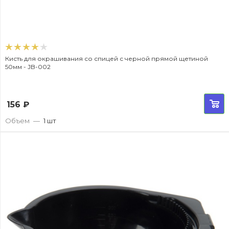
Кисть для окрашивания со спицей с черной прямой щетиной
50мм - JB-002
156
₽
Объем
—
1 шт