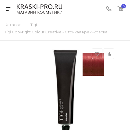
0
—
—
Каталог
Tigi
Tigi Copyright Colour Creative - Стойкая крем-краска