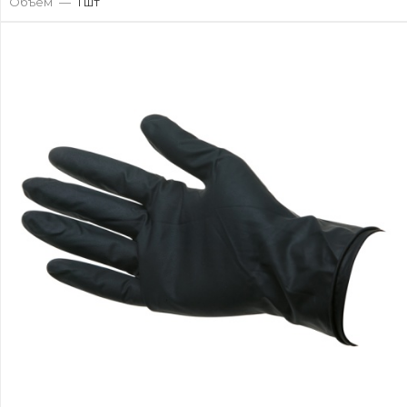
Объем
—
1 шт