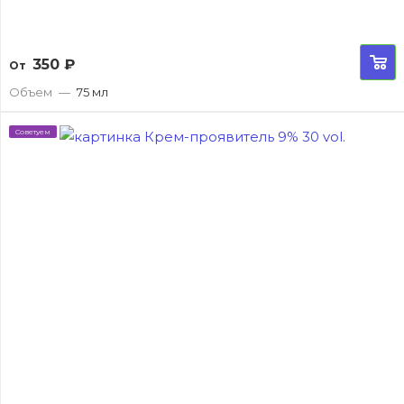
350
₽
От
Объем
—
75 мл
Советуем