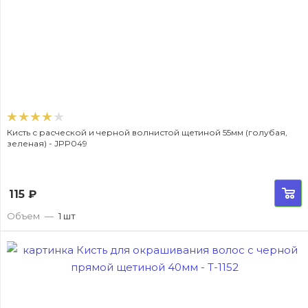
Кисть с расческой и черной волнистой щетиной 55мм (голубая,
зеленая) - JPP049
115
₽
Объем
—
1 шт