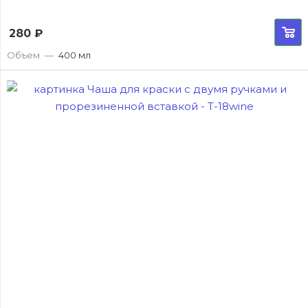
280
₽
Объем
—
400 мл