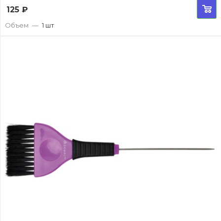
125
₽
Объем
—
1 шт