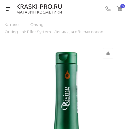
0
—
—
Каталог
Orising
Orising Hair Filler System - Линия для объема волос