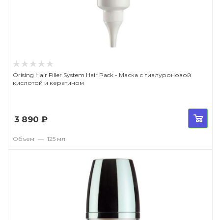
Orising Hair Filler System Hair Pack - Маска с гиалуроновой
кислотой и кератином
3 890
₽
Объем
—
125 мл