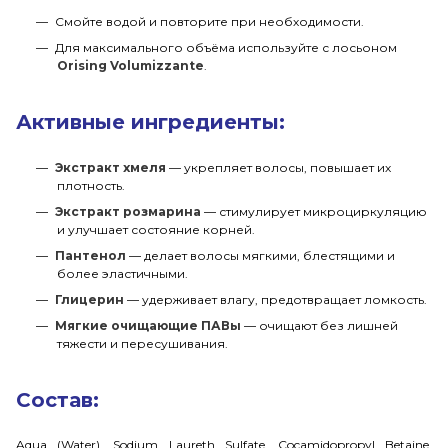
Смойте водой и повторите при необходимости.
Для максимального объёма используйте с лосьоном
Orising Volumizzante
.
Активные ингредиенты:
Экстракт хмеля
— укрепляет волосы, повышает их
плотность.
Экстракт розмарина
— стимулирует микроциркуляцию
и улучшает состояние корней.
Пантенол
— делает волосы мягкими, блестящими и
более эластичными.
Глицерин
— удерживает влагу, предотвращает ломкость.
Мягкие очищающие ПАВы
— очищают без лишней
тяжести и пересушивания.
Состав:
Aqua (Water), Sodium Laureth Sulfate, Cocamidopropyl Betaine,