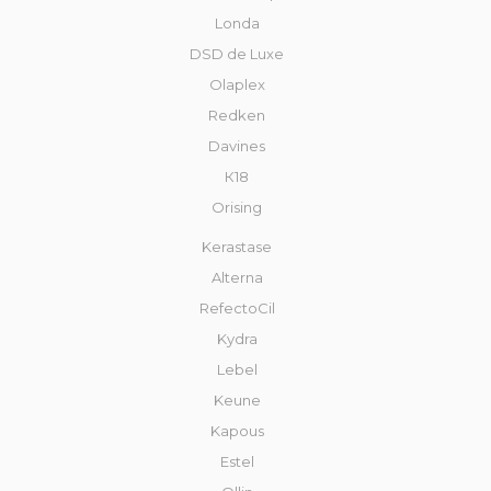
Londa
DSD de Luxe
Olaplex
Redken
Davines
К18
Orising
Kerastase
Alterna
RefectoCil
Kydra
Lebel
Keune
Kapous
Estel