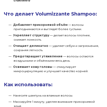
стайлинга
Что делает Volumizzante Shampoo:
Добавляет прикорневой объём
— волосы
приподнимаются и выглядят более густыми.
Укрепляет структуру
— делает волосы плотнее,
снижает ломкость.
Очищает деликатно
— удаляет себум и загрязнения,
сохраняя лёгкость.
Предотвращает утяжеление
— волосы остаются
воздушными и объёмными весь день.
Освежает кожу головы
— стимулирует
микроциркуляцию и улучшает качество корней.
Как использовать:
Нанесите шампунь на влажные волосы.
Массируйте 1 минуту, уделяя внимание прикорневой
зоне.