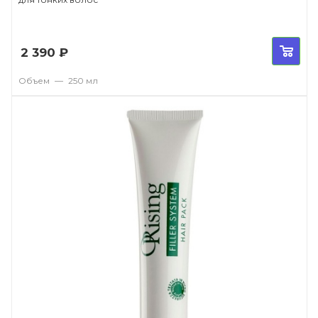
2 390
₽
Объем
—
250 мл