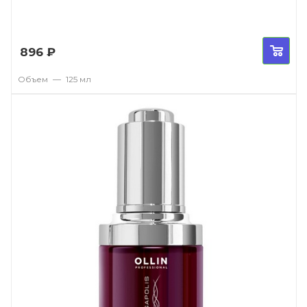
896
₽
Объем
—
125 мл