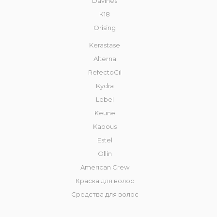
Davines
К18
Orising
Kerastase
Alterna
RefectoCil
Kydra
Lebel
Keune
Kapous
Estel
Ollin
American Crew
Краска для волос
Средства для волос