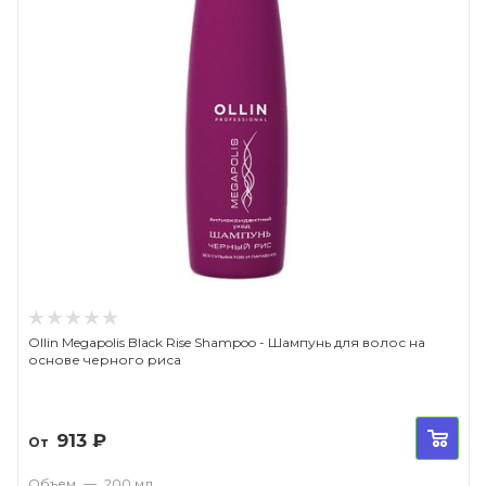
Ollin Megapolis Black Rise Shampoo - Шампунь для волос на
основе черного риса
913
₽
От
Объем
—
200 мл