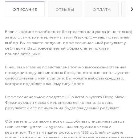
ОПИСАНИЕ
ОТЗЫВЫ
ОПЛАТА
ДО
Если вы хотите подобрать себе средство для ухода (и не только)
за волосами, то интернет-магазин Kraski-pro — ваш правильный
выбор. Вы сможете получить профессиональный результат у
себя дома. Ваш повседневный образ станет ярким и
привлекательным.
В нашем магазине представлена только высококачественная
продукция ведущих мировых брендов, которые используются
самостоятельно или в салоне. Вы можете выбрать средство,
которое подойдет к вашему типу волос.
Профессиональное средство Ollin Keratin System Fixing Mask -
Фиксирующая маска с кератином легко использовать,
результатом его применения будет ожидаемый результат.
Обязательно ознакомьтесь с подробным описанием товара
Ollin Keratin System Fixing Mask - Фиксирующая маска с
кератином. Там вы увидите фото, цену 1563 рублей, сможете
купить и оформить доставку. На каждый товар распространяется