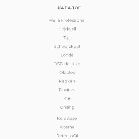
КАТАЛОГ
Wella Professional
Goldwell
Tigi
Schwarzkopf
Londa
DSD de Luxe
Olaplex
Redken
Davines
К18
Orising
Kerastase
Alterna
RefectoCil