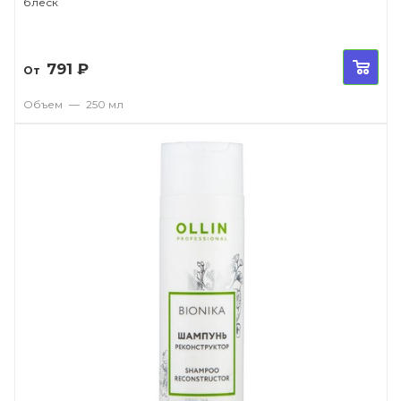
блеск
791
₽
От
Объем
—
250 мл