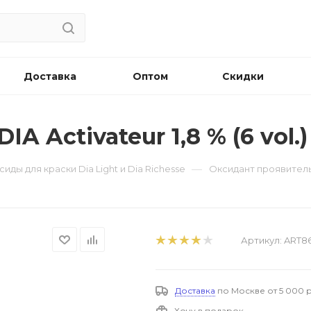
Доставка
Оптом
Скидки
A Activateur 1,8 % (6 vol.)
—
ксиды для краски Dia Light и Dia Richesse
Оксидант проявитель - 
Артикул:
ART86
Доставка
по Москве от 5 000 р
Хочу в подарок