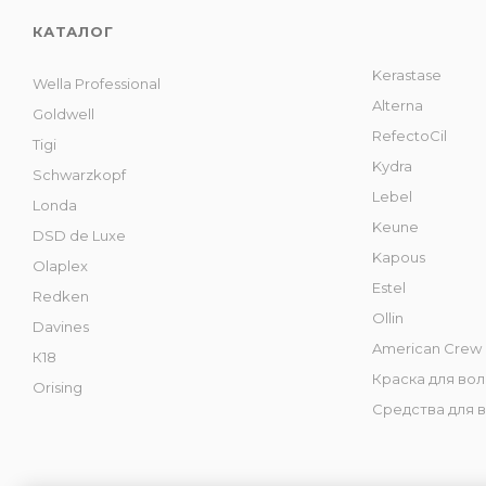
КАТАЛОГ
Kerastase
Wella Professional
Alterna
Goldwell
RefectoCil
Tigi
Kydra
Schwarzkopf
Lebel
Londa
Keune
DSD de Luxe
Kapous
Olaplex
Estel
Redken
Ollin
Davines
American Crew
К18
Краска для во
Orising
Средства для 