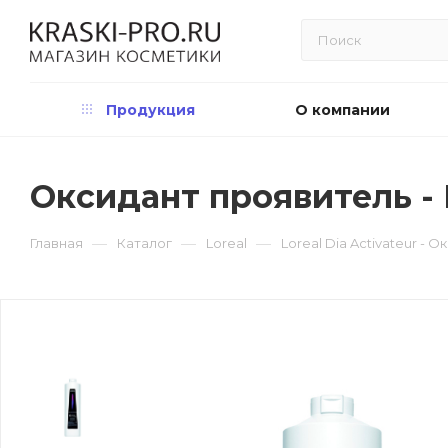
Продукция
О компании
Оксидант проявитель - DI
—
—
—
Главная
Каталог
Loreal
Loreal Dia Activateur - О