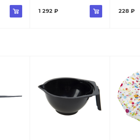
1 292
₽
228
₽