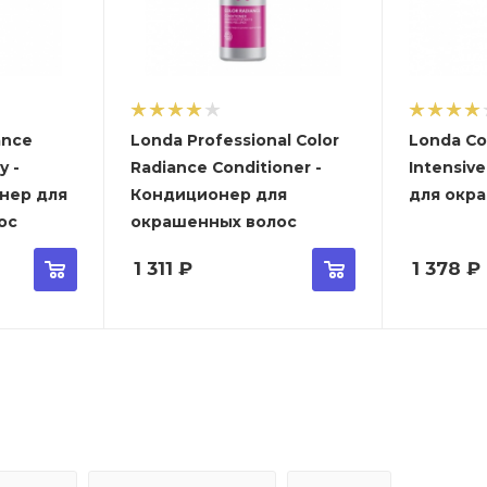
ance
Londa Professional Color
Londa Co
 -
Radiance Conditioner -
Intensive Mas
нер для
Кондиционер для
для окр
ос
окрашенных волос
1 311
₽
1 378
₽