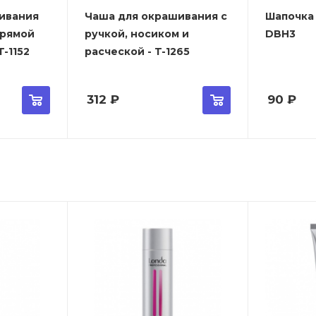
ивания
Чаша для окрашивания с
Шапочка 
прямой
ручкой, носиком и
DBH3
-1152
расческой - T-1265
312
₽
90
₽