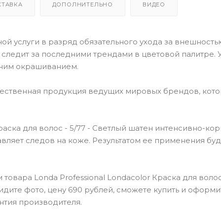
СТАВКА
ДОПОЛНИТЕЛЬНО
ВИДЕО
й услуги в разряд обязательного ухода за внешностью
o следит за последними трендами в цветовой палитре. У
ним окрашиванием.
чественная продукция ведущих мировых брендов, кот
раска для волос - 5/77 - Светлый шатен интенсивно-ко
тавляет следов на коже. Результатом ее применения буд
вара Londa Professional Londacolor Краска для волос -
дите фото, цену 690 рублей, сможете купить и оформи
нтия производителя.