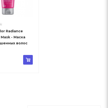
lor Radiance
k - Маска
ашенных волоc