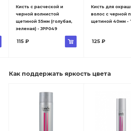
Кисть с расческой и
Кисть для окраш
черной волнистой
волос с черной 
щетиной 55мм (голубая,
щетиной 40мм - T
зеленая) - JPP049
115
₽
125
₽
Как поддержать яркость цвета