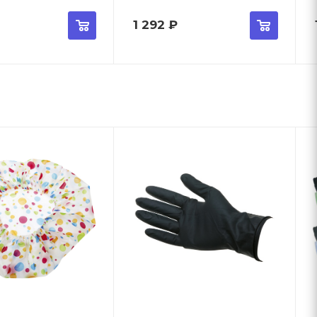
1 292
₽