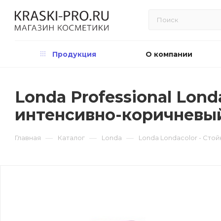
Продукция
О компании
Londa Professional Lond
интенсивно-коричневы
—
—
—
Главная
Каталог
Londa
Londa Londacolor - Сто