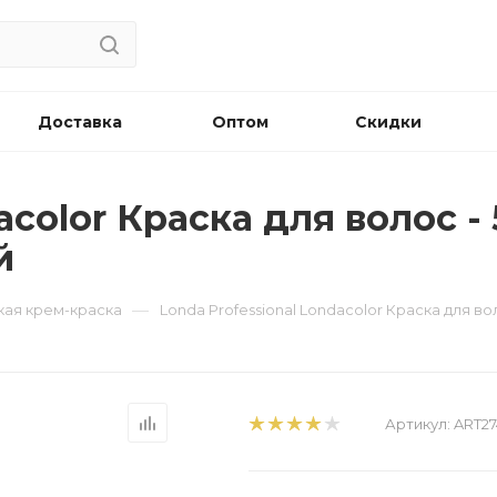
Доставка
Оптом
Скидки
acolor Краска для волос -
й
—
йкая крем-краска
Londa Professional Londacolor Краска для в
Артикул:
ART27