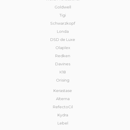
Goldwell
Tigi
Schwarzkopf
Londa
DSD de Luxe
Olaplex
Redken
Davines
К18
Orising
Kerastase
Alterna
RefectoCil
Kydra
Lebel