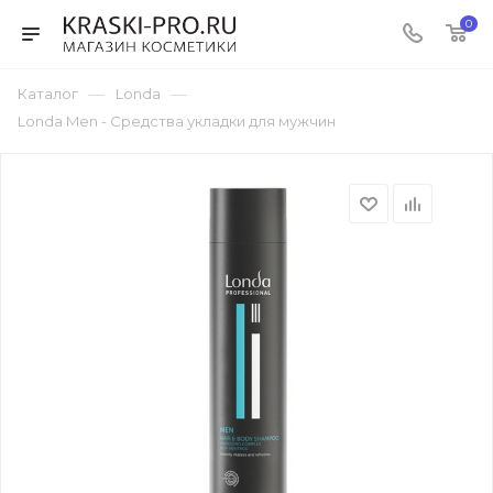
0
—
—
Каталог
Londa
Londa Men - Cредства укладки для мужчин