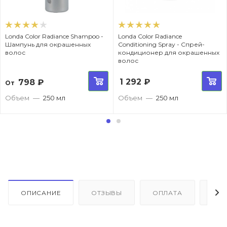
Londa Color Radiance Shampoo -
Londa Color Radiance
Шампунь для окрашенных
Conditioning Spray - Спрей-
волос
кондиционер для окрашенных
волос
1 292
₽
798
₽
От
Объем
—
250 мл
Объем
—
250 мл
ОПИСАНИЕ
ОТЗЫВЫ
ОПЛАТА
ДО