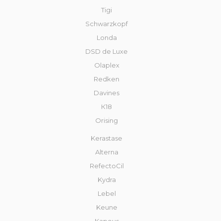
Tigi
Schwarzkopf
Londa
DSD de Luxe
Olaplex
Redken
Davines
К18
Orising
Kerastase
Alterna
RefectoCil
Kydra
Lebel
Keune