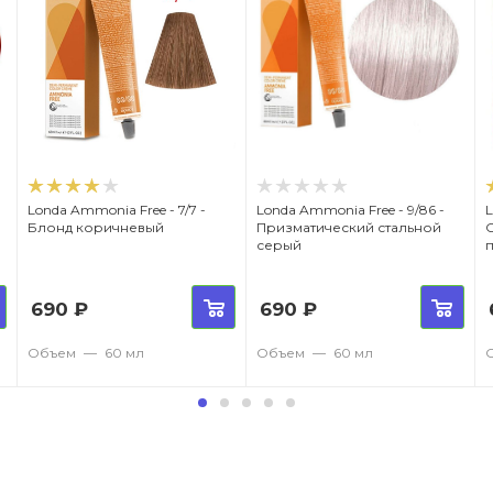
Londa Ammonia Free - 7/7 -
Londa Ammonia Free - 9/86 -
L
Блонд коричневый
Призматический стальной
серый
690
₽
690
₽
Объем
—
60 мл
Объем
—
60 мл