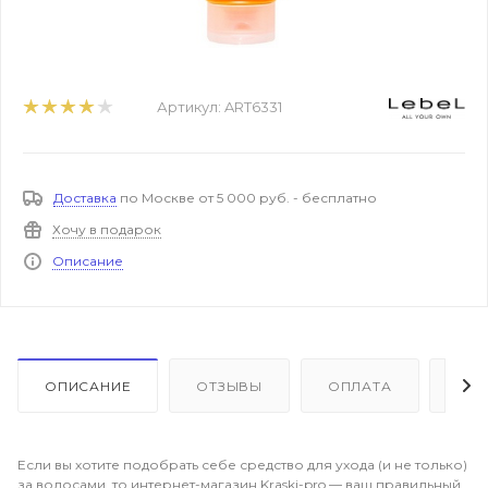
Артикул:
ART6331
Доставка
по Москве от 5 000 руб. - бесплатно
Хочу в подарок
Описание
ОПИСАНИЕ
ОТЗЫВЫ
ОПЛАТА
ДО
Если вы хотите подобрать себе средство для ухода (и не только)
за волосами, то интернет-магазин Kraski-pro — ваш правильный