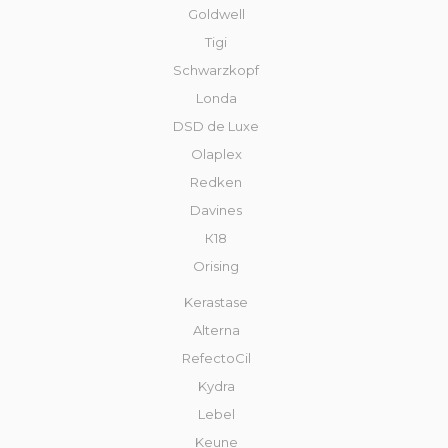
Goldwell
Tigi
Schwarzkopf
Londa
DSD de Luxe
Olaplex
Redken
Davines
К18
Orising
Kerastase
Alterna
RefectoCil
Kydra
Lebel
Keune