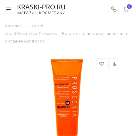
0
—
—
Каталог
Lebel
Lebel Cosmetics Proscenia - Восстанавливающая линия для
окрашенных волос