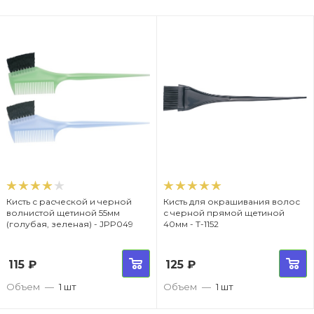
Кисть с расческой и черной
Кисть для окрашивания волос
волнистой щетиной 55мм
с черной прямой щетиной
(голубая, зеленая) - JPP049
40мм - T-1152
115
₽
125
₽
Объем
—
1 шт
Объем
—
1 шт