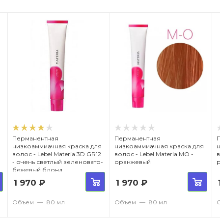
Перманентная
Перманентная
низкоаммиачная краска для
низкоаммиачная краска для
волос - Lebel Materia 3D GR12
волос - Lebel Materia MО -
в
- очень светлый зеленовато-
оранжевый
бежевый блонд
1 970
₽
1 970
₽
Объем
—
80 мл
Объем
—
80 мл