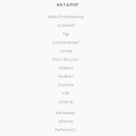
КАТАЛОГ
Wella Professional
Goldwell
Tigi
Schwarzkopf
Londa
DSD de Luxe
Olaplex
Redken
Davines
К18
Orising
Kerastase
Alterna
RefectoCil