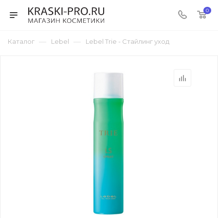
0
—
—
Каталог
Lebel
Lebel Trie - Стайлинг уход