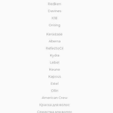
Redken
Davines
К18
Orising
Kerastase
Alterna
RefectoCil
Kydra
Lebel
Keune
Kapous
Estel
Ollin
American Crew
Краска для волос
Средства для волос