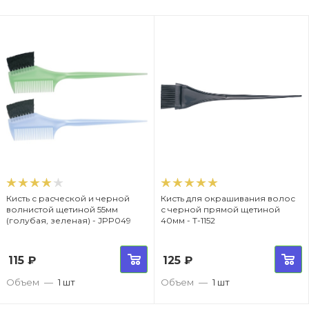
Кисть с расческой и черной
Кисть для окрашивания волос
волнистой щетиной 55мм
с черной прямой щетиной
(голубая, зеленая) - JPP049
40мм - T-1152
115
₽
125
₽
Объем
—
1 шт
Объем
—
1 шт