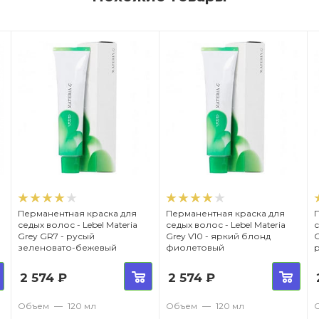
Перманентная краска для
Перманентная краска для
седых волос - Lebel Materia
седых волос - Lebel Materia
с
Grey GR7 - русый
Grey V10 - яркий блонд
G
зеленовато-бежевый
фиолетовый
2 574
₽
2 574
₽
Объем
—
120 мл
Объем
—
120 мл