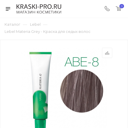
0
—
—
Каталог
Lebel
Lebel Materia Grey - Краска для седых волос