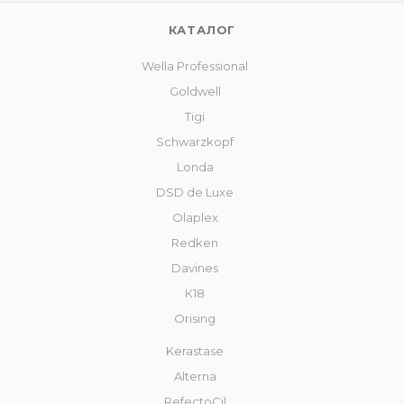
КАТАЛОГ
Wella Professional
Goldwell
Tigi
Schwarzkopf
Londa
DSD de Luxe
Olaplex
Redken
Davines
К18
Orising
Kerastase
Alterna
RefectoCil