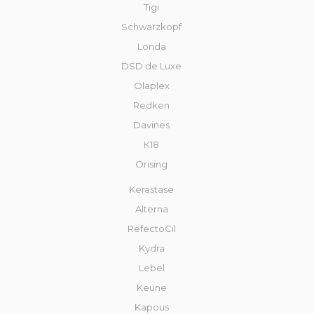
Tigi
Schwarzkopf
Londa
DSD de Luxe
Olaplex
Redken
Davines
К18
Orising
Kerastase
Alterna
RefectoCil
Kydra
Lebel
Keune
Kapous