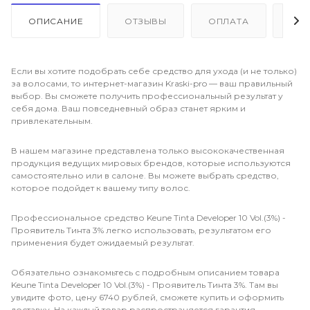
ОПИСАНИЕ
ОТЗЫВЫ
ОПЛАТА
ДО
Если вы хотите подобрать себе средство для ухода (и не только)
за волосами, то интернет-магазин Kraski-pro — ваш правильный
выбор. Вы сможете получить профессиональный результат у
себя дома. Ваш повседневный образ станет ярким и
привлекательным.
В нашем магазине представлена только высококачественная
продукция ведущих мировых брендов, которые используются
самостоятельно или в салоне. Вы можете выбрать средство,
которое подойдет к вашему типу волос.
Профессиональное средство Keune Tinta Developer 10 Vol.(3%) -
Проявитель Тинта 3% легко использовать, результатом его
применения будет ожидаемый результат.
Обязательно ознакомьтесь с подробным описанием товара
Keune Tinta Developer 10 Vol.(3%) - Проявитель Тинта 3%. Там вы
увидите фото, цену 6740 рублей, сможете купить и оформить
доставку. На каждый товар распространяется гарантия