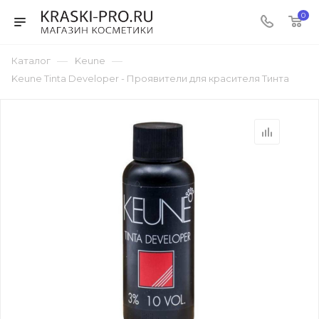
0
—
—
Каталог
Keune
Keune Tinta Developer - Проявители для красителя Тинта