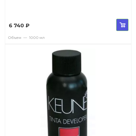
6 740
₽
Объем
—
1000 мл