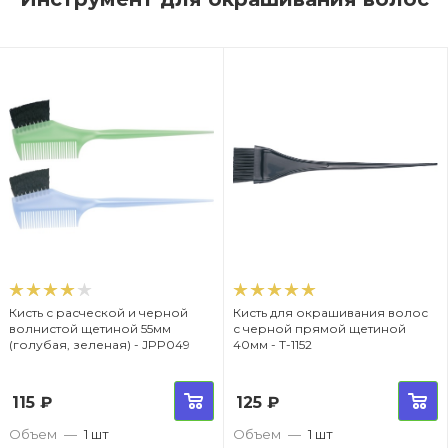
Кисть с расческой и черной
Кисть для окрашивания волос
волнистой щетиной 55мм
с черной прямой щетиной
(голубая, зеленая) - JPP049
40мм - T-1152
115
₽
125
₽
Объем
—
1 шт
Объем
—
1 шт