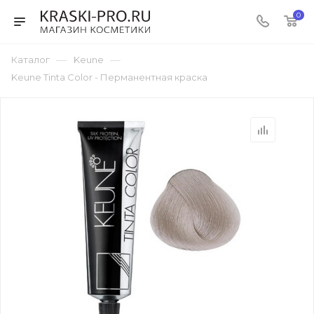
0
—
—
Каталог
Keune
Keune Tinta Color - Перманентная краска