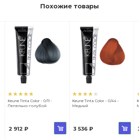
Похожие товары
Keune Tinta Color - 0/11 -
Keune Tinta Color - 0/44 -
K
Пепельно-голубой
Медный
2 912
₽
3 536
₽