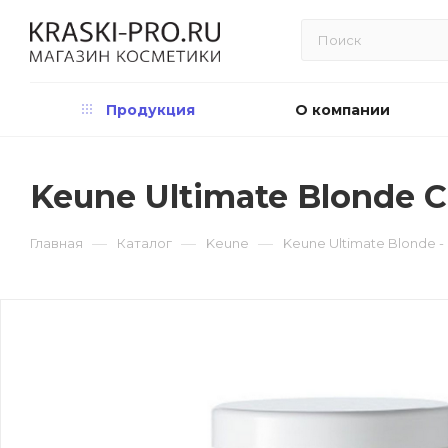
Продукция
О компании
Keune Ultimate Blonde 
—
—
—
Главная
Каталог
Keune
Keune Ultimate Blonde