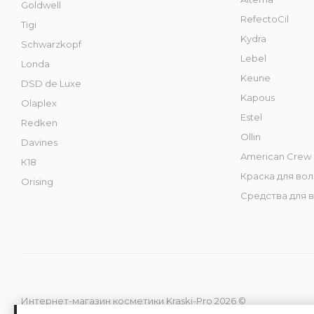
Goldwell
RefectoCil
Tigi
Kydra
Schwarzkopf
Lebel
Londa
Keune
DSD de Luxe
Kapous
Olaplex
Estel
Redken
Ollin
Davines
American Crew
К18
Краска для во
Orising
Средства для 
Интернет-магазин косметики Kraski-Pro 2026 ©