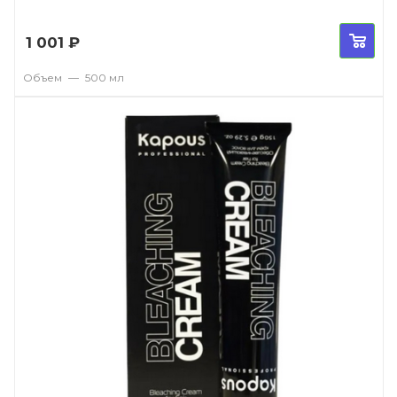
1 001
₽
Объем
—
500 мл