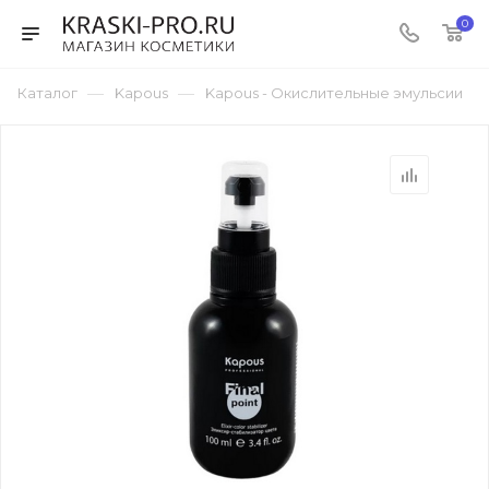
0
—
—
Каталог
Kapous
Kapous - Окислительные эмульсии