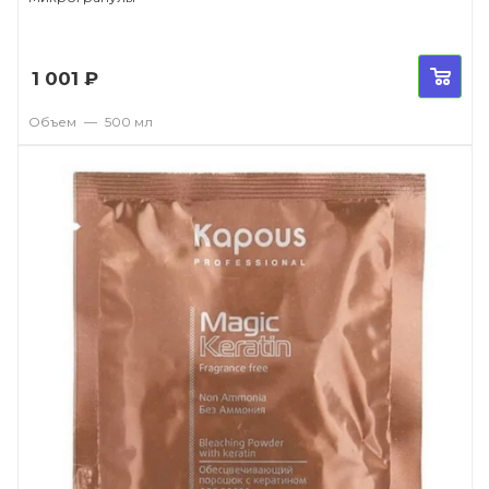
1 001
₽
Объем
—
500 мл