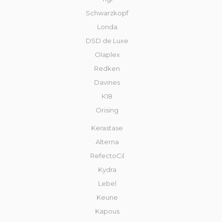
Schwarzkopf
Londa
DSD de Luxe
Olaplex
Redken
Davines
К18
Orising
Kerastase
Alterna
RefectoCil
Kydra
Lebel
Keune
Kapous