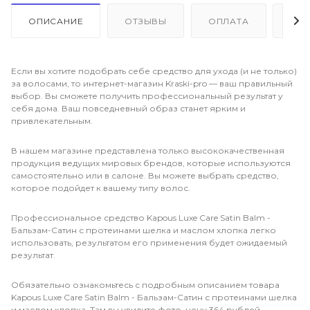
ОПИСАНИЕ
ОТЗЫВЫ
ОПЛАТА
ДО
Если вы хотите подобрать себе средство для ухода (и не только)
за волосами, то интернет-магазин Kraski-pro — ваш правильный
выбор. Вы сможете получить профессиональный результат у
себя дома. Ваш повседневный образ станет ярким и
привлекательным.
В нашем магазине представлена только высококачественная
продукция ведущих мировых брендов, которые используются
самостоятельно или в салоне. Вы можете выбрать средство,
которое подойдет к вашему типу волос.
Профессиональное средство Kapous Luxe Care Satin Balm -
Бальзам-Сатин с протеинами шелка и маслом хлопка легко
использовать, результатом его применения будет ожидаемый
результат.
Обязательно ознакомьтесь с подробным описанием товара
Kapous Luxe Care Satin Balm - Бальзам-Сатин с протеинами шелка
и маслом хлопка. Там вы увидите фото, цену 364 рублей,