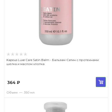
Kapous Luxe Care Satin Balm - Бальзам-Сатин с протеинами
шелка и маслом хлопка
364
₽
Объем
—
350 мл