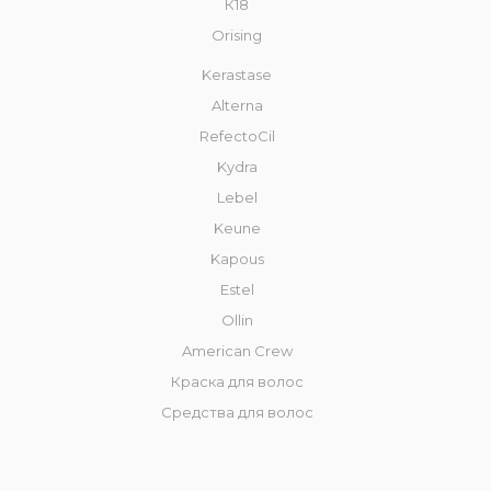
К18
Orising
Kerastase
Alterna
RefectoCil
Kydra
Lebel
Keune
Kapous
Estel
Ollin
American Crew
Краска для волос
Средства для волос