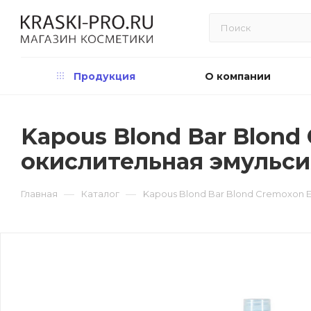
Продукция
О компании
Kapous Blond Bar Blond
окислительная эмульси
—
—
Главная
Каталог
Kapous Blond Bar Blond Cremoxon 