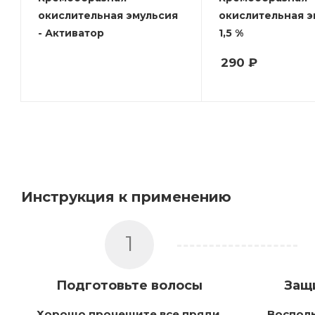
окислительная эмульсия
окислительная э
- Активатор
1,5 %
290
₽
Инструкция к применению
1
Подготовьте волосы
Защ
Хорошо прочешите все пряди,
Воспол