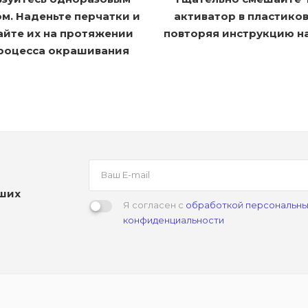
м. Наденьте перчатки и
активатор в пластико
айте их на протяжении
повторяя инструкцию н
процесса окрашивания
аших
Я согласен с
обработкой персональны
конфиденциальности