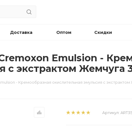
Доставка
Оптом
Скидки
 Cremoxon Emulsion - Кре
я с экстрактом Жемчуга 
Emulsion - Кремообразная окислительная эмульсия с экстрактом
Артикул:
ART3