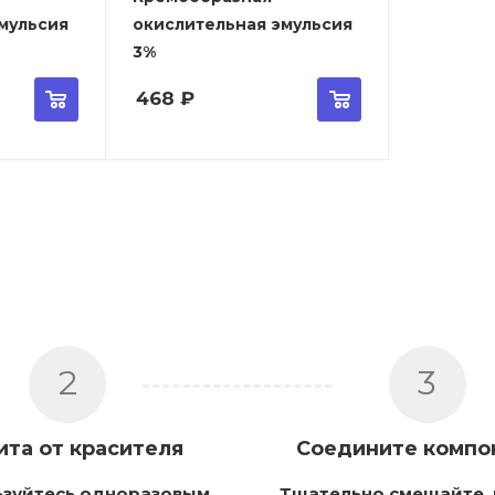
мульсия
окислительная эмульсия
3%
468
₽
2
3
ита от красителя
Соедините компо
ьзуйтесь одноразовым
Тщательно смешайте 