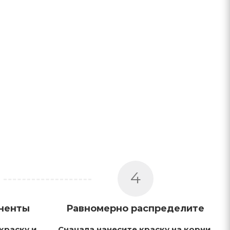
4
ненты
Равномерно распределите
краску и
Сначала нанесите краску на корни,