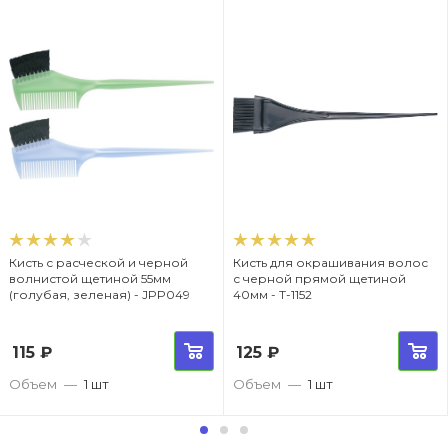
Кисть с расческой и черной
Кисть для окрашивания волос
волнистой щетиной 55мм
с черной прямой щетиной
(голубая, зеленая) - JPP049
40мм - T-1152
115
₽
125
₽
Объем
—
1 шт
Объем
—
1 шт