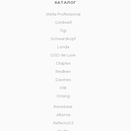
КАТАЛОГ
Wella Professional
Goldwell
Tigi
Schwarzkopf
Londa
DSD de Luxe
Olaplex
Redken
Davines
К18
Orising
Kerastase
Alterna
RefectoCil