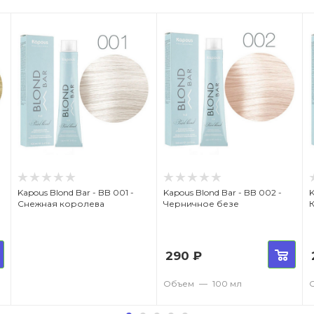
Kapous Blond Bar - BB 001 -
Kapous Blond Bar - BB 002 -
K
Снежная королева
Черничное безе
290
₽
Объем
—
100 мл