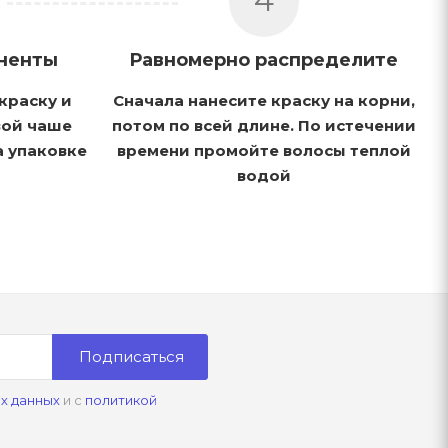
4
ненты
Равномерно распределите
краску и
Сначала нанесите краску на корни,
вой чаше
потом по всей длине. По истечении
а упаковке
времени промойте волосы теплой
водой
Подписаться
х данных
и с
политикой