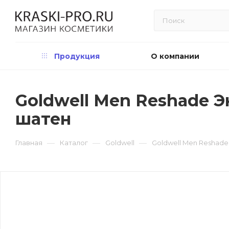
Продукция
О компании
Goldwell Men Reshade Э
шатен
—
—
—
Главная
Каталог
Goldwell
Goldwell Men Reshade