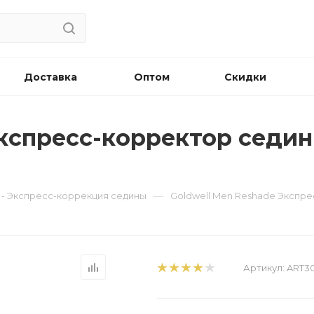
Доставка
Оптом
Скидки
кспресс-корректор седин
—
 - Экспресс-коррекция седины
Goldwell Men Reshade Экспре
Артикул:
ART3