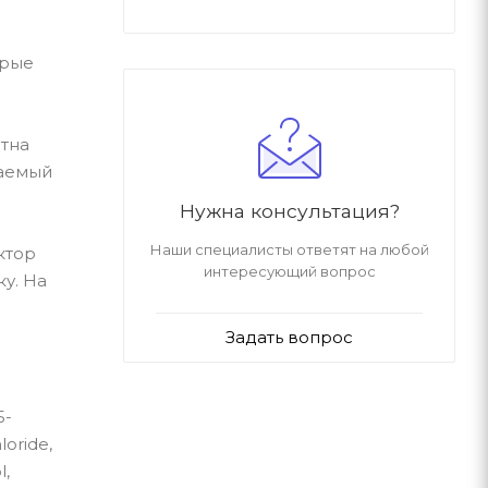
орые
ятна
даемый
Нужна консультация?
Наши специалисты ответят на любой
ктор
интересующий вопрос
ку. На
Задать вопрос
5-
loride,
l,