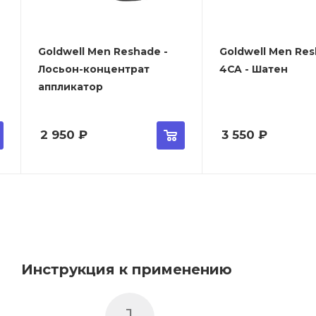
Goldwell Men Reshade -
Goldwell Men Res
Лосьон-концентрат
4CA - Шатен
аппликатор
2 950
₽
3 550
₽
Инструкция к применению