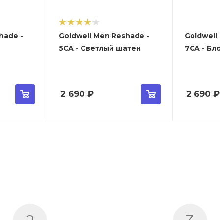
hade -
Goldwell Men Reshade -
Goldwell
5CA - Светлый шатен
7CA - Бл
2 690
₽
2 690
₽