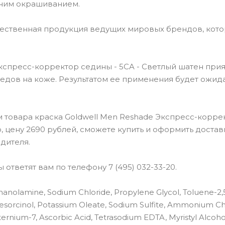
ним окрашиванием.
чественная продукция ведущих мировых брендов, кот
кспресс-корректор седины - 5CA - Светлый шатен при
следов на коже. Результатом ее применения будет ожи
 товара краска Goldwell Men Reshade Экспресс-корре
, цену 2690 рублей, сможете купить и оформить достав
дителя.
ответят вам по телефону 7 (495) 032-33-20.
thanolamine, Sodium Chloride, Propylene Glycol, Toluene-2,
Resorcinol, Potassium Oleate, Sodium Sulfite, Ammonium Ch
ernium-7, Ascorbic Acid, Tetrasodium EDTA, Myristyl Alcoho