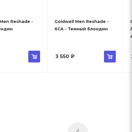
 Men Reshade -
Goldwell Men Reshade -
ондин
6CA - Темный блондин
3 550
₽