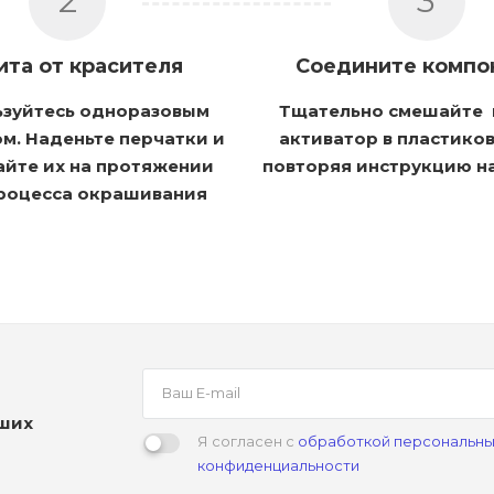
2
3
ита от красителя
Соедините компо
ьзуйтесь одноразовым
Тщательно смешайте 
м. Наденьте перчатки и
активатор в пластико
айте их на протяжении
повторяя инструкцию н
процесса окрашивания
аших
Я согласен с
обработкой персональны
конфиденциальности