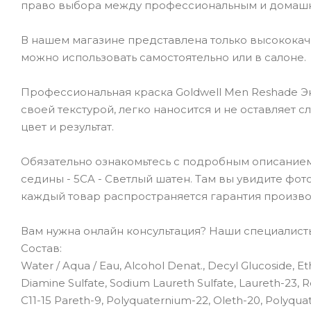
право выбора между профессиональным и домаш
В нашем магазине представлена только высокока
можно использовать самостоятельно или в салоне.
Профессиональная краска Goldwell Men Reshade Э
своей текстурой, легко наносится и не оставляет 
цвет и результат.
Обязательно ознакомьтесь с подробным описанием
седины - 5CA - Светлый шатен. Там вы увидите фото
каждый товар распространяется гарантия произво
Вам нужна онлайн консультация? Наши специалисты 
Состав:
Water / Aqua / Eau, Alcohol Denat., Decyl Glucoside, E
Diamine Sulfate, Sodium Laureth Sulfate, Laureth-23, 
C11-15 Pareth-9, Polyquaternium-22, Oleth-20, Polyquat