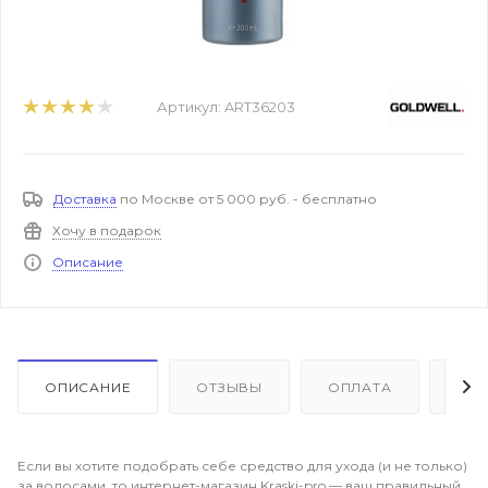
Артикул:
ART36203
Доставка
по Москве от 5 000 руб. - бесплатно
Хочу в подарок
Описание
ОПИСАНИЕ
ОТЗЫВЫ
ОПЛАТА
ДО
Если вы хотите подобрать себе средство для ухода (и не только)
за волосами, то интернет-магазин Kraski-pro — ваш правильный