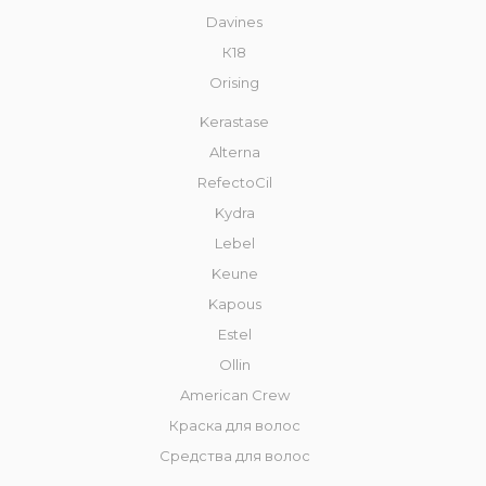
Davines
К18
Orising
Kerastase
Alterna
RefectoCil
Kydra
Lebel
Keune
Kapous
Estel
Ollin
American Crew
Краска для волос
Средства для волос