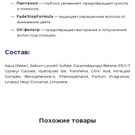
Пантенол
— глубоко увлажняет, предотвращает сухость
и ломкость.
FadeStopFormula
— защищает окрашенные волосы от
вымывания цвета.
UV-фильтр
— предотвращает выгорание и потускнение
волос под солнцем.
Состав:
Aqua (Water), Sodium Laureth Sulfate, Cocamidopropyl Betaine, PEG-7
Glyceryl Cocoate, Hydrolyzed Silk, Panthenol, Citric Acid, IntraLipid
Complex, Benzophenone-4, Phenoxyethanol, Parfum (Fragrance),
Linalool, Hexyl Cinnamal, Limonene.
Похожие товары