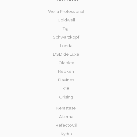
Wella Professional
Goldwell
Tigi
Schwarzkopf
Londa
DSD de Luxe
Olaplex
Redken
Davines
К18
Orising
Kerastase
Alterna
RefectoCil
Kydra