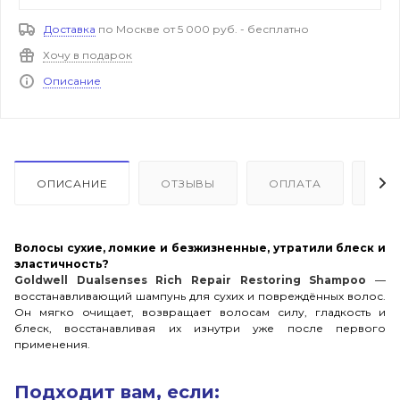
Доставка
по Москве от 5 000 руб. - бесплатно
Хочу в подарок
Описание
ОПИСАНИЕ
ОТЗЫВЫ
ОПЛАТА
ДО
Волосы сухие, ломкие и безжизненные, утратили блеск и
эластичность?
Goldwell Dualsenses Rich Repair Restoring Shampoo
—
восстанавливающий шампунь для сухих и повреждённых волос.
Он мягко очищает, возвращает волосам силу, гладкость и
блеск, восстанавливая их изнутри уже после первого
применения.
Подходит вам, если: