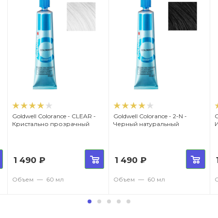
Goldwell Colorance - СLEAR -
Goldwell Colorance - 2-N -
G
Кристально прозрачный
Черный натуральный
1 490
₽
1 490
₽
Объем
—
60 мл
Объем
—
60 мл