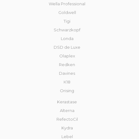
Wella Professional
Goldwell
Tigi
Schwarzkopf
Londa
DSD de Luxe
Olaplex
Redken
Davines
К18
Orising
Kerastase
Alterna
RefectoCil
Kydra
Lebel