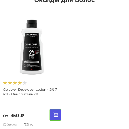
Goldwell Developer Lotion - 2% 7
Vol - Окислитель 2%
350
₽
От
Объем
—
75 мл