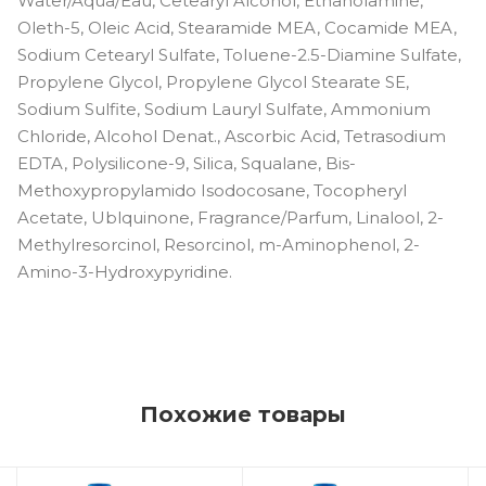
Water/Aqua/Eau, Cetearyl Alcohol, Ethanolamine,
Oleth-5, Oleic Acid, Stearamide MEA, Cocamide MEA,
Sodium Cetearyl Sulfate, Toluene-2.5-Diamine Sulfate,
Propylene Glycol, Propylene Glycol Stearate SE,
Sodium Sulfite, Sodium Lauryl Sulfate, Ammonium
Chloride, Alcohol Denat., Ascorbic Acid, Tetrasodium
EDTA, Polysilicone-9, Silica, Squalane, Bis-
Methoxypropylamido Isodocosane, Tocopheryl
Acetate, Ublquinone, Fragrance/Parfum, Linalool, 2-
Methylresorcinol, Resorcinol, m-Aminophenol, 2-
Amino-3-Hydroxypyridine.
Похожие товары