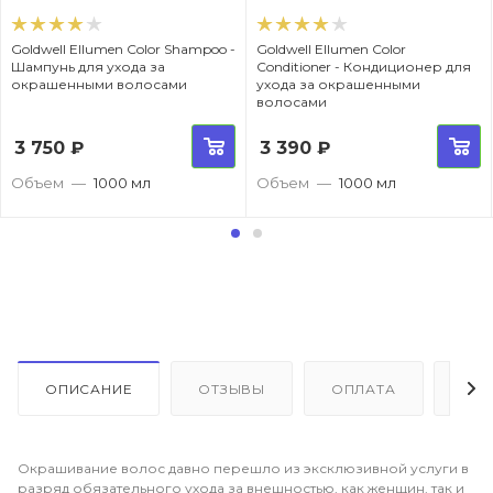
Goldwell Ellumen Color Shampoo -
Goldwell Ellumen Color
Шампунь для ухода за
Conditioner - Кондиционер для
окрашенными волосами
ухода за окрашенными
волосами
3 750
₽
3 390
₽
Объем
—
1000 мл
Объем
—
1000 мл
ОПИСАНИЕ
ОТЗЫВЫ
ОПЛАТА
ДО
Окрашивание волос давно перешло из эксклюзивной услуги в
разряд обязательного ухода за внешностью, как женщин, так и