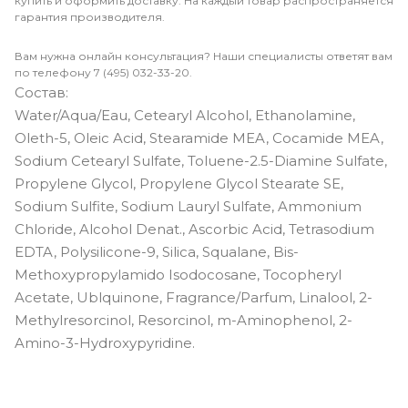
купить и оформить доставку. На каждый товар распространяется
гарантия производителя.
Вам нужна онлайн консультация? Наши специалисты ответят вам
по телефону 7 (495) 032-33-20.
Состав:
Water/Aqua/Eau, Cetearyl Alcohol, Ethanolamine,
Oleth-5, Oleic Acid, Stearamide MEA, Cocamide MEA,
Sodium Cetearyl Sulfate, Toluene-2.5-Diamine Sulfate,
Propylene Glycol, Propylene Glycol Stearate SE,
Sodium Sulfite, Sodium Lauryl Sulfate, Ammonium
Chloride, Alcohol Denat., Ascorbic Acid, Tetrasodium
EDTA, Polysilicone-9, Silica, Squalane, Bis-
Methoxypropylamido Isodocosane, Tocopheryl
Acetate, Ublquinone, Fragrance/Parfum, Linalool, 2-
Methylresorcinol, Resorcinol, m-Aminophenol, 2-
Amino-3-Hydroxypyridine.