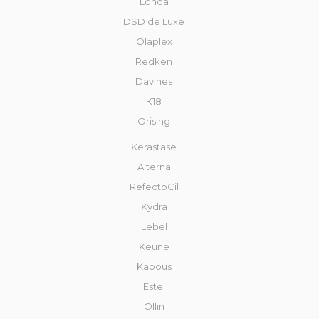
Londa
DSD de Luxe
Olaplex
Redken
Davines
К18
Orising
Kerastase
Alterna
RefectoCil
Kydra
Lebel
Keune
Kapous
Estel
Ollin