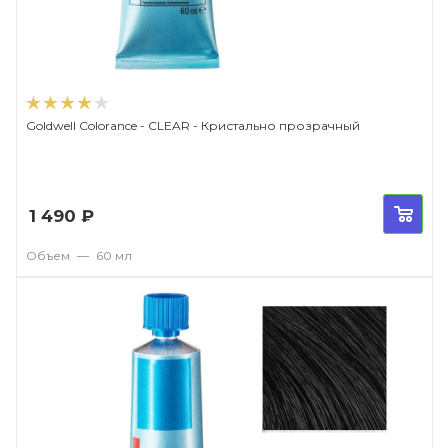
Goldwell Colorance - СLEAR - Кристально прозрачный
1 490
₽
Объем
—
60 мл