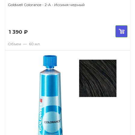
Goldwell Colorance - 2-A - Иссиня-черный
1 390
₽
Объем
—
60 мл