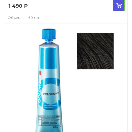
1 490
₽
Объем
—
60 мл