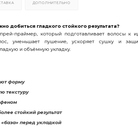
СТАВКА
ДОПОЛНИТЕЛЬНО
жно добиться гладкого стойкого результата?
рей-праймер, который подготавливает волосы к и
лос, уменьшает пушение, ускоряет сушку и защ
ладкую и объёмную укладку.
яют форму
ую текстуру
 феном
более стойкий результат
 «база» перед укладкой