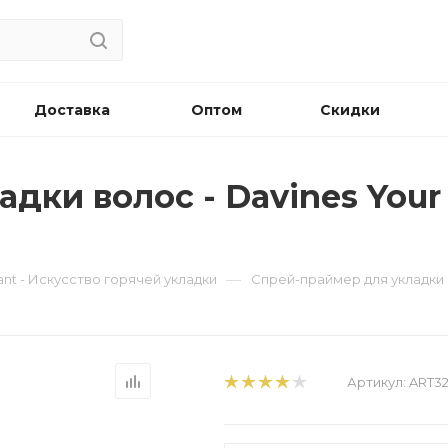
Доставка
Оптом
Скидки
ки волос - Davines Your H
—
tant - Искусство горячей укладки
Спрей-праймер для укладки во
Артикул:
ART32