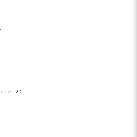
.
rbate 20,