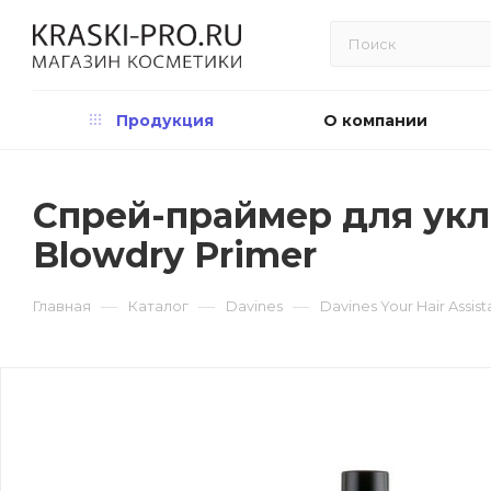
Продукция
О компании
Спрей-праймер для уклад
Blowdry Primer
—
—
—
Главная
Каталог
Davines
Davines Your Hair Assis