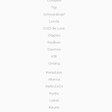
Goldwell
Tigi
Schwarzkopf
Londa
DSD de Luxe
Olaplex
Redken
Davines
К18
Orising
Kerastase
Alterna
RefectoCil
Kydra
Lebel
Keune