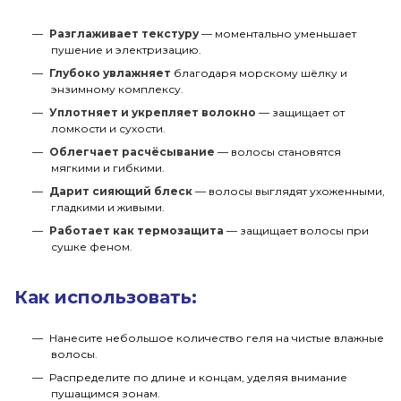
Разглаживает текстуру
— моментально уменьшает
пушение и электризацию.
Глубоко увлажняет
благодаря морскому шёлку и
энзимному комплексу.
Уплотняет и укрепляет волокно
— защищает от
ломкости и сухости.
Облегчает расчёсывание
— волосы становятся
мягкими и гибкими.
Дарит сияющий блеск
— волосы выглядят ухоженными,
гладкими и живыми.
Работает как термозащита
— защищает волосы при
сушке феном.
Как использовать:
Нанесите небольшое количество геля на чистые влажные
волосы.
Распределите по длине и концам, уделяя внимание
пушащимся зонам.