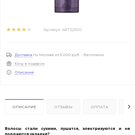
Артикул:
ART32500
Доставка
по Москве от 5 000 руб. - бесплатно
Хочу в подарок
Описание
ОПИСАНИЕ
ОТЗЫВЫ
ОПЛАТА
ДО
Волосы стали сухими, пушатся, электризуются и не
поддаются укладке?