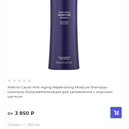
Alterna Caviar Anti-Aging Replenishing Moisture Shampoo -
Шампунь-биоревитализация для увлажнения с морским
шелком
3 850
₽
От
Объем
—
250 мл