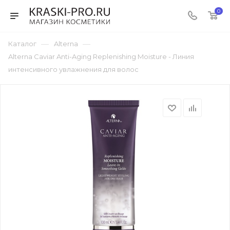
0
—
—
Каталог
Alterna
Alterna Caviar Anti-Aging Replenishing Moisture - Линия
интенсивного увлажнения для волос