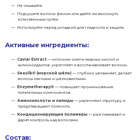
Не смывайте.
Подсушите волосы феном или дайте им высохнуть
естественным путём.
Используйте перед укладкой для гладкости и защиты.
Активные ингредиенты:
Caviar Extract
— источник омега-жирных кислот и
антиоксидантов, укрепляет и восстанавливает волосы.
Seasilk® (морской шёлк)
— глубоко увлажняет, делает
волосы мягкими и шелковистыми.
Enzymetherapy®
— повышает проникновение
питательных компонентов.
Аминокислоты и липиды
— укрепляют структуру и
предотвращают ломкость.
Кондиционирующие полимеры
— разглаживают и
дарят контроль над волосами.
Состав: