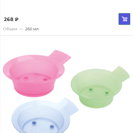
268
₽
Объем
—
260 мл