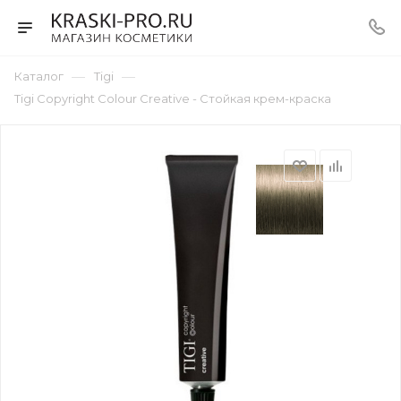
—
—
Каталог
Tigi
Tigi Copyright Colour Creative - Стойкая крем-краска