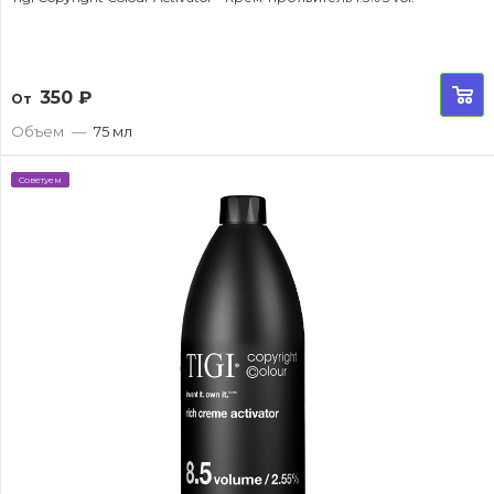
350
₽
От
Объем
—
75 мл
Советуем