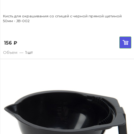
Кисть для окрашивания со спицей с черной прямой щетиной
50мм - JB-002
156
₽
Объем
—
1 шт