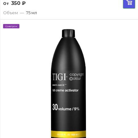
350
₽
От
Объем
—
75 мл
Советуем