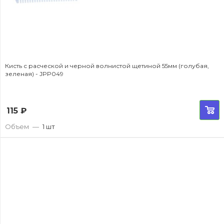
Кисть с расческой и черной волнистой щетиной 55мм (голубая,
зеленая) - JPP049
115
₽
Объем
—
1 шт