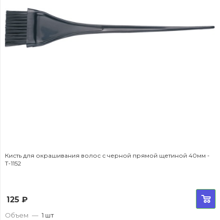
Кисть для окрашивания волос с черной прямой щетиной 40мм -
T-1152
125
₽
Объем
—
1 шт