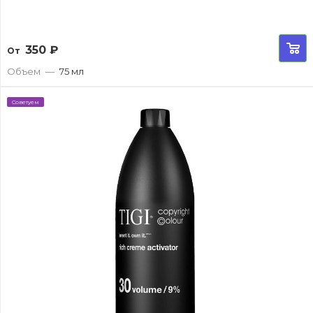
350
₽
От
Объем
—
75 мл
Советуем