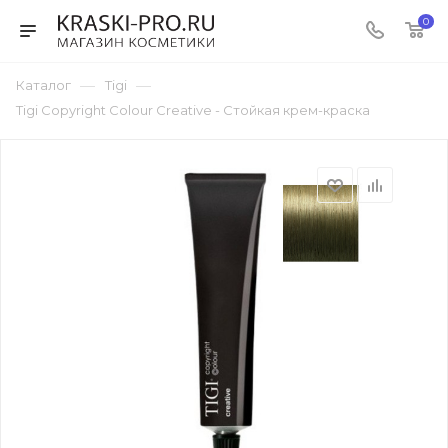
0
—
—
Каталог
Tigi
Tigi Copyright Colour Creative - Стойкая крем-краска