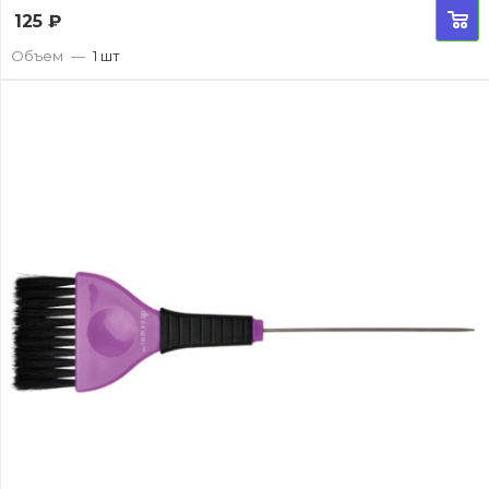
125
₽
Объем
—
1 шт