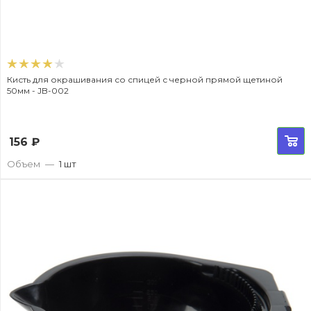
Кисть для окрашивания со спицей с черной прямой щетиной
50мм - JB-002
156
₽
Объем
—
1 шт