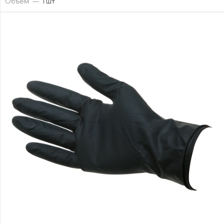
Объем
—
1 шт