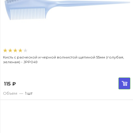
Кисть с расческой и черной волнистой щетиной 55мм (голубая,
зеленая) - JPP049
115
₽
Объем
—
1 шт