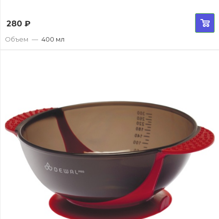
280
₽
Объем
—
400 мл