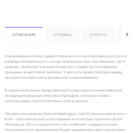
ОПИСАНИЕ
ОТЗЫВЫ
ОПЛАТА
ДО
Окрашивание волос давно перешло из эксклюзивной услуги в
разряд обязательного ухода за внешностью, как женщин, так и
мужчин. Интернет-магазин Kraski-pro следит за последними
трендами в цветовой палитре. У вас есть право выбора между
профессиональным и домашним окрашиванием.
В нашем магазине представлена только высококачественная
продукция ведущих мировых брендов, которые можно
использовать самостоятельно или в салоне.
Профессиональная Schwarzkopf Igora Color10 Краска для волос -
8-65 - Светлый русый шоколадный золотистый приятна своей
текстурой, легко наносится и не оставляет следов на коже.
Результатом ее применения будет ожидаемый цвет и результат.