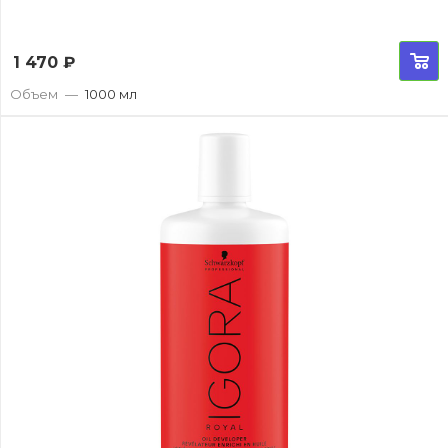
1 470
₽
Объем
—
1000 мл