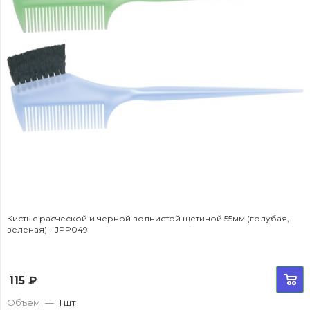
Кисть с расческой и черной волнистой щетиной 55мм (голубая,
зеленая) - JPP049
115
₽
Объем
—
1 шт