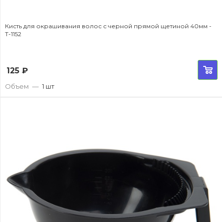
Кисть для окрашивания волос с черной прямой щетиной 40мм -
T-1152
125
₽
Объем
—
1 шт