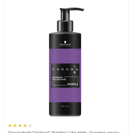
Schwarzkopf Chroma ID Bonding Color Mask - Бондинг-маска -