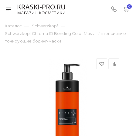
0
—
—
Каталог
Schwarzkopf
Schwarzkopf Chroma ID Bonding Color Mask - Интенсивные
тонирующие бодинг-маски