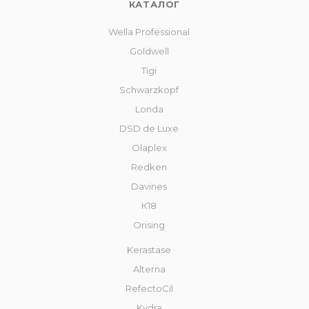
КАТАЛОГ
Wella Professional
Goldwell
Tigi
Schwarzkopf
Londa
DSD de Luxe
Olaplex
Redken
Davines
К18
Orising
Kerastase
Alterna
RefectoCil
Kydra