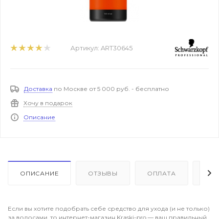
Артикул:
ART30645
Доставка
по Москве от 5 000 руб. - бесплатно
Хочу в подарок
Описание
ОПИСАНИЕ
ОТЗЫВЫ
ОПЛАТА
ДО
Если вы хотите подобрать себе средство для ухода (и не только)
за волосами, то интернет-магазин Kraski-pro — ваш правильный