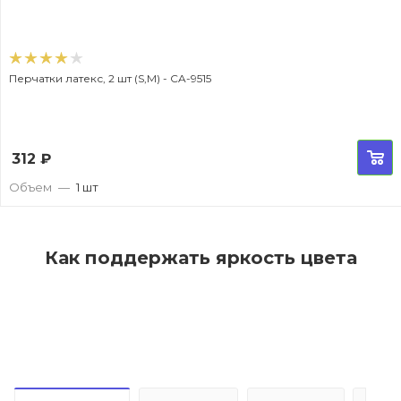
Перчатки латекс, 2 шт (S,M) - CA-9515
312
₽
Объем
—
1 шт
Как поддержать яркость цвета