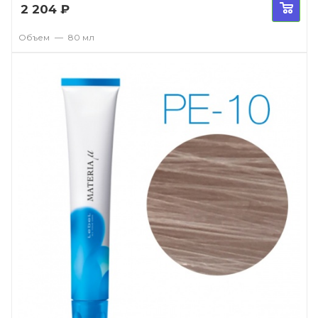
2 204
₽
Объем
—
80 мл