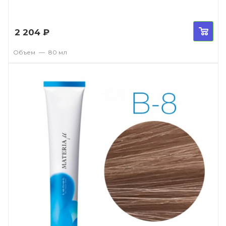
2 204
₽
Объем
—
80 мл