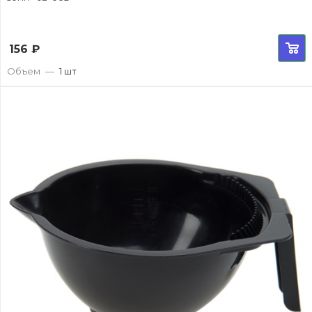
156
₽
Объем
—
1 шт