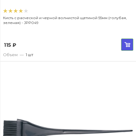
Кисть с расческой и черной волнистой щетиной 55мм (голубая,
зеленая) - JPP049
115
₽
Объем
—
1 шт