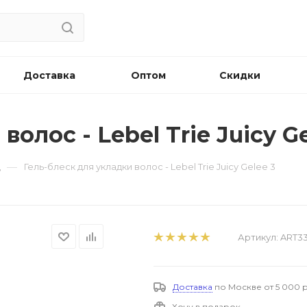
Доставка
Оптом
Скидки
олос - Lebel Trie Juicy Ge
—
д
Гель-блеск для укладки волос - Lebel Trie Juicy Gelee 3
Артикул:
ART3
Доставка
по Москве от 5 000 р
Хочу в подарок