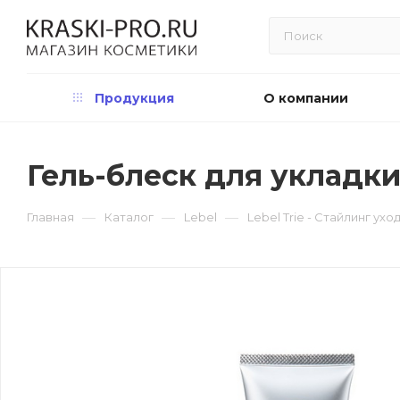
Продукция
О компании
Гель-блеск для укладки в
—
—
—
Главная
Каталог
Lebel
Lebel Trie - Стайлинг ухо