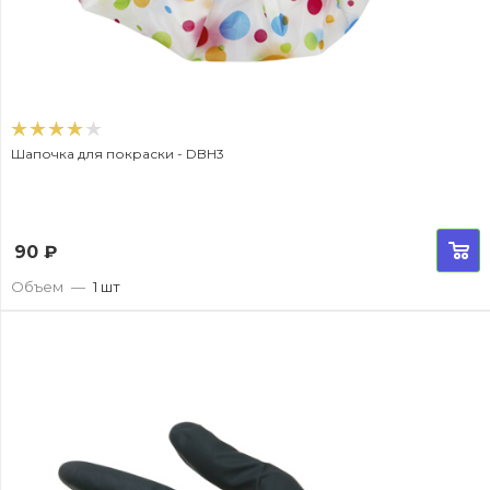
Шапочка для покраски - DBH3
90
₽
Объем
—
1 шт