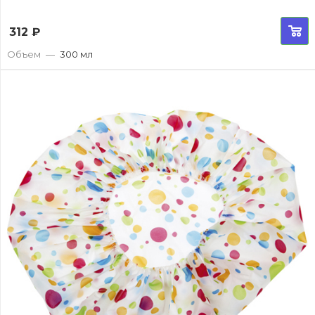
312
₽
Объем
—
300 мл