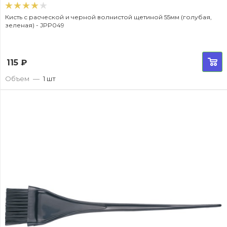
Кисть с расческой и черной волнистой щетиной 55мм (голубая,
зеленая) - JPP049
115
₽
Объем
—
1 шт