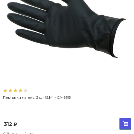
Перчатки латекс, 2 шт (S,M) - CA-9515
312
₽
Объем
—
1 шт