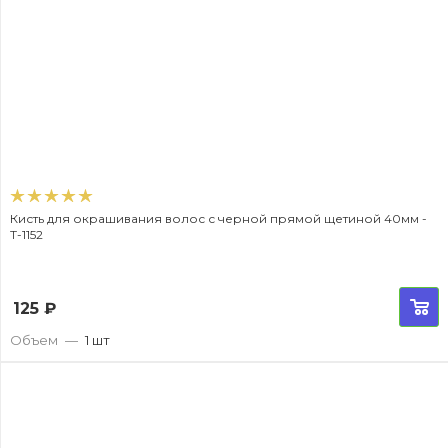
Кисть для окрашивания волос с черной прямой щетиной 40мм -
T-1152
125
₽
Объем
—
1 шт