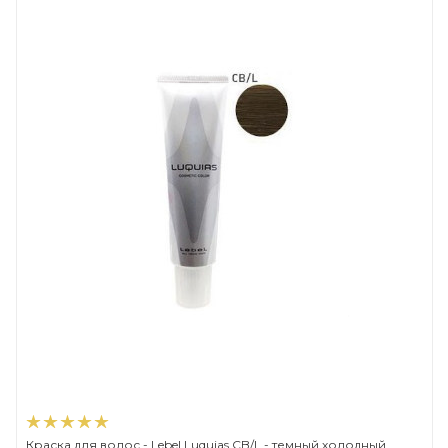
Краска для волос - Lebel Luquias CB/L - темный холодный