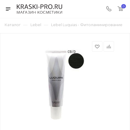
0
—
—
Каталог
Lebel
Lebel Luquias - Фитоламинирование