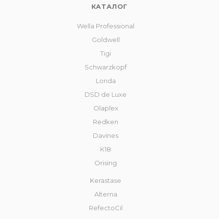
КАТАЛОГ
Wella Professional
Goldwell
Tigi
Schwarzkopf
Londa
DSD de Luxe
Olaplex
Redken
Davines
К18
Orising
Kerastase
Alterna
RefectoCil