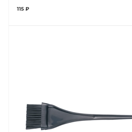
115
₽