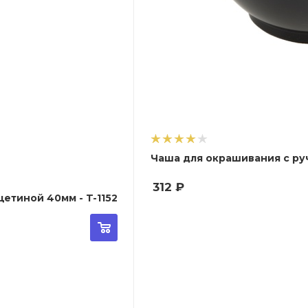
Чаша для окрашивания с руч
312
₽
етиной 40мм - T-1152