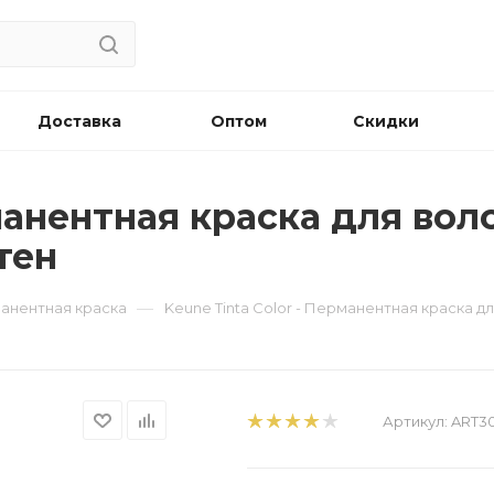
Доставка
Оптом
Скидки
манентная краска для воло
тен
—
рманентная краска
Keune Tinta Color - Перманентная краска д
Артикул:
ART30