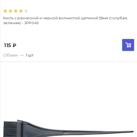
Кисть с расческой и черной волнистой щетиной 55мм (голубая,
зеленая) - JPP049
115
₽
Объем
—
1 шт