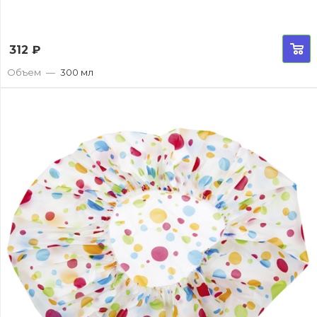
312
₽
Объем
—
300 мл