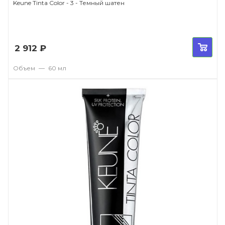
Keune Tinta Color - 3 - Темный шатен
2 912
₽
Объем
—
60 мл