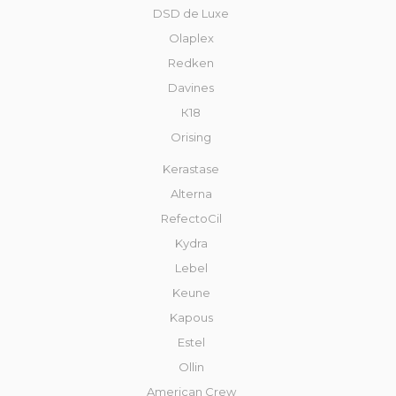
DSD de Luxe
Olaplex
Redken
Davines
К18
Orising
Kerastase
Alterna
RefectoCil
Kydra
Lebel
Keune
Kapous
Estel
Ollin
American Crew