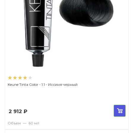
Keune Tinta Color - 1.1 - Иссиня черный
2 912
₽
Объем
—
60 мл