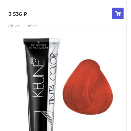
3 536
₽
Объем
—
60 мл