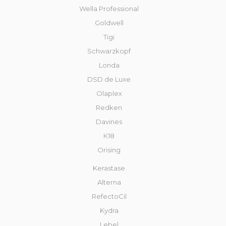
Wella Professional
Goldwell
Tigi
Schwarzkopf
Londa
DSD de Luxe
Olaplex
Redken
Davines
К18
Orising
Kerastase
Alterna
RefectoCil
Kydra
Lebel