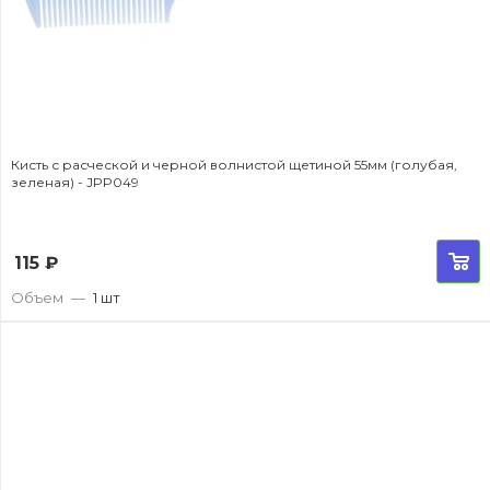
Кисть с расческой и черной волнистой щетиной 55мм (голубая,
зеленая) - JPP049
115
₽
Объем
—
1 шт