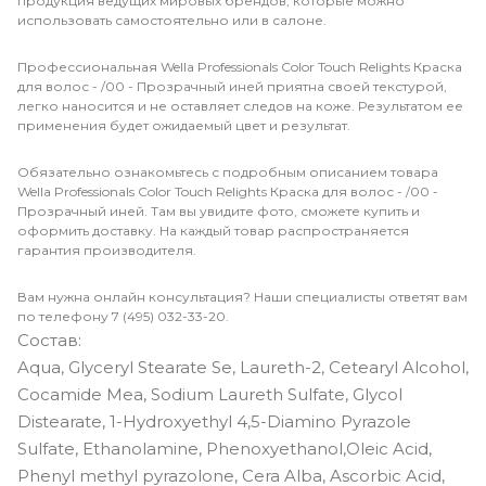
продукция ведущих мировых брендов, которые можно
использовать самостоятельно или в салоне.
Профессиональная Wella Professionals Color Touch Relights Краска
для волос - /00 - Прозрачный иней приятна своей текстурой,
легко наносится и не оставляет следов на коже. Результатом ее
применения будет ожидаемый цвет и результат.
Обязательно ознакомьтесь с подробным описанием товара
Wella Professionals Color Touch Relights Краска для волос - /00 -
Прозрачный иней. Там вы увидите фото, сможете купить и
оформить доставку. На каждый товар распространяется
гарантия производителя.
Вам нужна онлайн консультация? Наши специалисты ответят вам
по телефону 7 (495) 032-33-20.
Состав:
Aqua, Glyceryl Stearate Se, Laureth-2, Cetearyl Alcohol,
Cocamide Mea, Sodium Laureth Sulfate, Glycol
Distearate, 1-Hydroxyethyl 4,5-Diamino Pyrazole
Sulfate, Ethanolamine, Phenoxyethanol,Oleic Acid,
Phenyl methyl pyrazolone, Cera Alba, Ascorbic Acid,