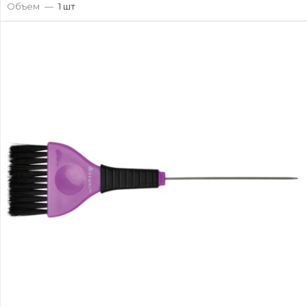
Объем
—
1 шт