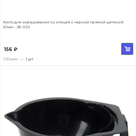
Кисть для окрашивания со спицей с черной прямой щетиной
50мм - JB-002
156
₽
Объем
—
1 шт