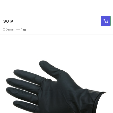
90
₽
Объем
—
1 шт