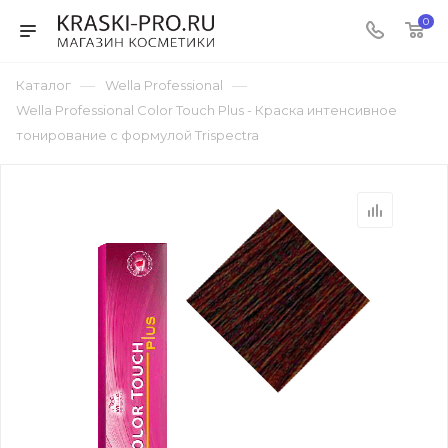
0
—
—
Каталог
Wella Professional
Wella Professional Color Touch Plus - Краска интенсивное
тонирование с формулой Trispectra