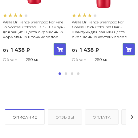
Wella Brilliance Shampoo For Fine
Wella Brilliance Shampoo For
To Normal Colored Hair - Шампунь
Coarse Thick Coloured Hair -
для защиты цвета окрашенных
Шампунь для защиты цвета
нормальных и тонких волос
окрашенных жестких волос
1 438
₽
1 438
₽
От
От
Объем
—
250 мл
Объем
—
250 мл
ОПИСАНИЕ
ОТЗЫВЫ
ОПЛАТА
ДО