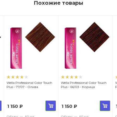
Похожие товары
Wella Professional Color Touch
Wella Professional Color Touch
W
Plus - 77/07 - Олива
Plus - 66/03 - Корица
1 150
₽
1 150
₽
Объем
—
60 мл
Объем
—
60 мл