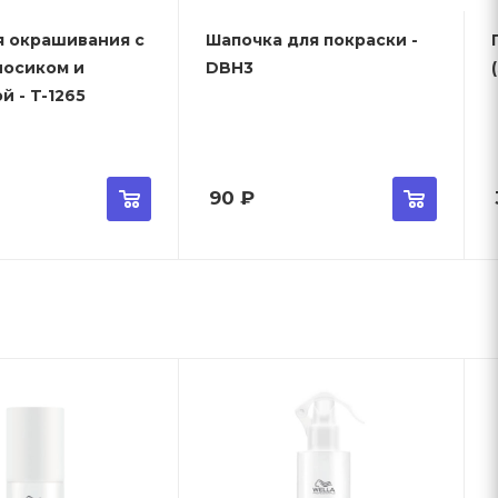
я окрашивания с
Шапочка для покраски -
носиком и
DBH3
й - T-1265
90
₽