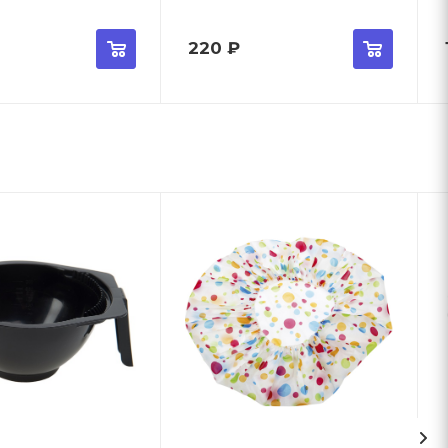
220
₽