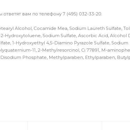
ответят вам по телефону 7 (495) 032-33-20.
Cetearyl Alcohol, Cocamide Mea, Sodium Laureth Sulfate, To
o-2-Hydroxytoluene, Sodium Sulfate, Ascorbic Acid, Alcohol 
ate, 1-Hydroxyethyl 4,5-Diamino Pyrazole Sulfate, Sodium
Polyquaternium-11, 2-Methylresorcinol, Ci 77891, M-aminophe
d, Disodium Phosphate, Methylparaben, Ethylparaben, Butyl