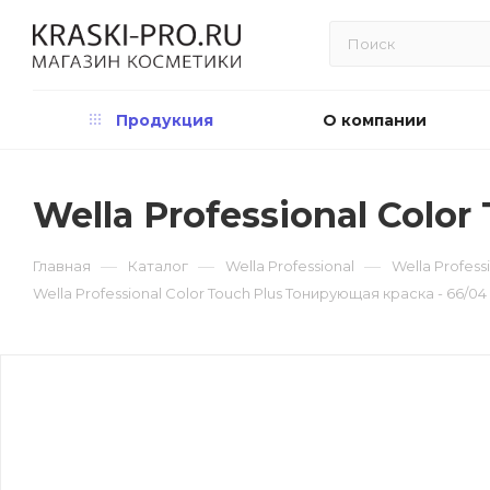
Продукция
О компании
Wella Professional Colo
—
—
—
Главная
Каталог
Wella Professional
Wella Profes
Wella Professional Color Touch Plus Тонирующая краска - 66/04