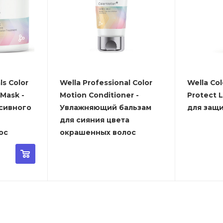
ls Color
Wella Professional Color
Wella Col
 Mask -
Motion Conditioner -
Protect 
сивного
Увлажняющий бальзам
для защ
для сияния цвета
ос
окрашенных волос