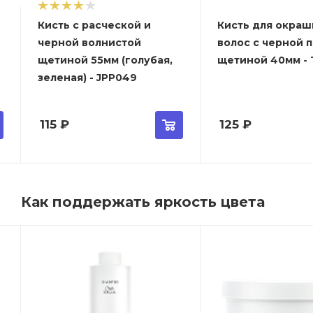
Кисть с расческой и
Кисть для окраш
черной волнистой
волос с черной 
щетиной 55мм (голубая,
щетиной 40мм - T
зеленая) - JPP049
115
₽
125
₽
Как поддержать яркость цвета