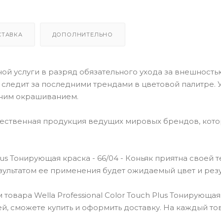
СТАВКА
ДОПОЛНИТЕЛЬНО
й услуги в разряд обязательного ухода за внешностью
o следит за последними трендами в цветовой палитре. У
ним окрашиванием.
чественная продукция ведущих мировых брендов, кот
lus Тонирующая краска - 66/04 - Коньяк приятна своей т
езультатом ее применения будет ожидаемый цвет и резу
овара Wella Professional Color Touch Plus Тонирующая
блей, сможете купить и оформить доставку. На каждый то