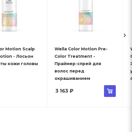
or Motion Scalp
Wella Color Motion Pre-
Lotion - Лосьон
Color Treatment -
иты кожи головы
Праймер-спрей для
волос перед
окрашиванием
3 163
₽