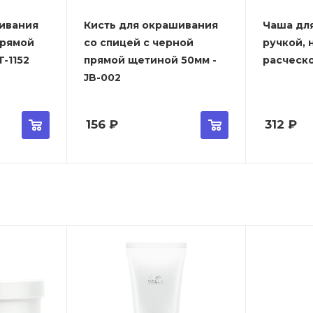
ивания
Кисть для окрашивания
Чаша дл
прямой
со спицей с черной
ручкой, 
-1152
прямой щетиной 50мм -
расческо
JB-002
156
₽
312
₽