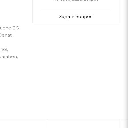
Задать вопрос
luene-2,5-
Denat.,
nol,
paraben,