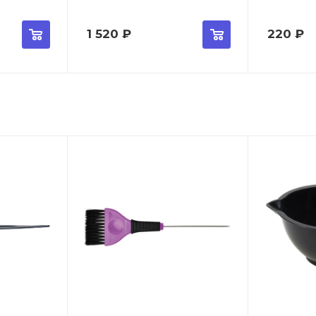
1 520
₽
220
₽