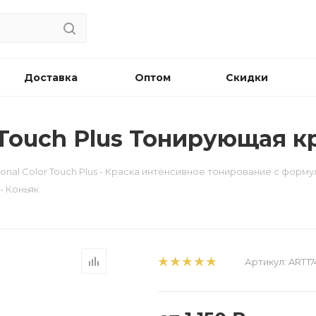
Доставка
Оптом
Скидки
r Touch Plus Тонирующая кр
sional Color Touch Plus - Краска интенсивное тонирование с формул
 - Коньяк
Артикул:
ART17