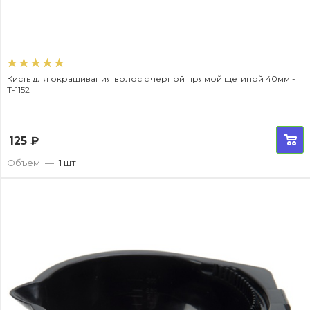
Кисть для окрашивания волос с черной прямой щетиной 40мм -
T-1152
125
₽
Объем
—
1 шт