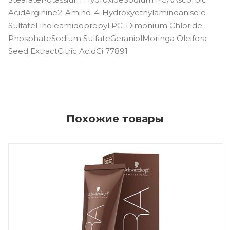
AcidArginine2-Amino-4-Hydroxyethylaminoanisole
SulfateLinoleamidopropyl PG-Dimonium Chloride
PhosphateSodium SulfateGeraniolMoringa Oleifera
Seed ExtractCitric AcidCi 77891
Похожие товары