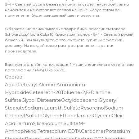
8-4 - Светлый русый бежевый приятна своей текстурой, легко
наносится и не оставляет следов на коже. Результатом ее
применения будет ожидаемый цвет и результат.
Обязательно ознакомьтесь с подробным описанием товара
Schwarzkopf Igora Color10 Краска для волос - 8-4 - Светлый русый
бежевый. Там вы увидите фото, сможете купить и оформить
доставку. На каждый товар распространяется гарантия
производителя.
Вам нужна онлайн консультация? Наши специалисты ответят вам
по телефону 7 (495) 032-33-20.
Состав:
AquaCetearyl AlcoholAmmonium
HydroxideCeteareth-20Toluene-2,5-Diamine
SulfateGlycol DistearateOctyldodecanolGlyceryl
StearateSodium Laureth SulfateResorcinolSodium
Cetearyl SulfateGlycineEthanolamineGlycerinOleic
AcidParfumSilicaSodium SulfiteM-
AminophenolTetrasodium EDTACarbomerPotassium
StearatePotassium HydroxideSodium PCAAscorbic