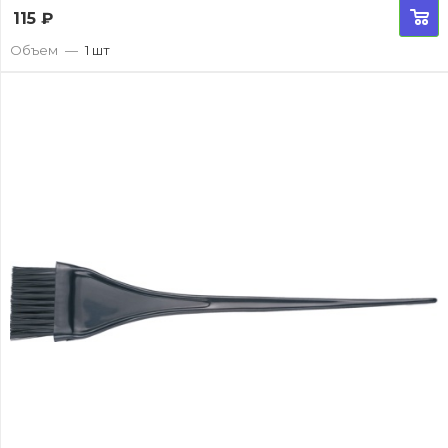
115
₽
Объем
—
1 шт