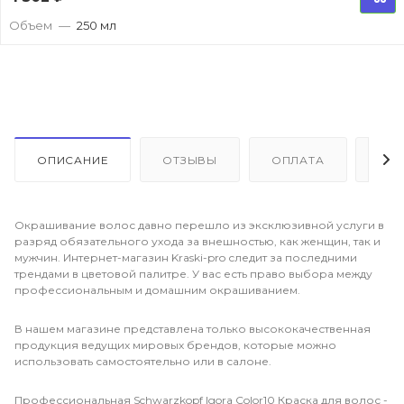
Объем
—
250 мл
ОПИСАНИЕ
ОТЗЫВЫ
ОПЛАТА
ДО
Окрашивание волос давно перешло из эксклюзивной услуги в
разряд обязательного ухода за внешностью, как женщин, так и
мужчин. Интернет-магазин Kraski-pro следит за последними
трендами в цветовой палитре. У вас есть право выбора между
профессиональным и домашним окрашиванием.
В нашем магазине представлена только высококачественная
продукция ведущих мировых брендов, которые можно
использовать самостоятельно или в салоне.
Профессиональная Schwarzkopf Igora Color10 Краска для волос -