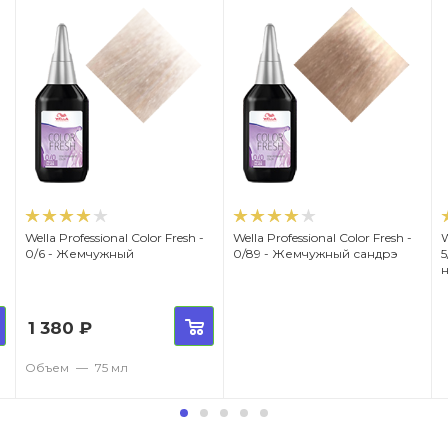
Wella Professional Color Fresh -
Wella Professional Color Fresh -
W
0/6 - Жемчужный
0/89 - Жемчужный сандрэ
5
1 380
₽
Объем
—
75 мл