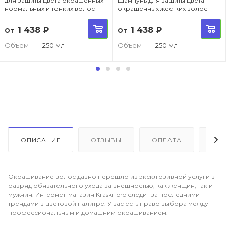
для защиты цвета окрашенных
Шампунь для защиты цвета
нормальных и тонких волос
окрашенных жестких волос
1 438
₽
1 438
₽
От
От
Объем
—
250 мл
Объем
—
250 мл
ОПИСАНИЕ
ОТЗЫВЫ
ОПЛАТА
ДО
Окрашивание волос давно перешло из эксклюзивной услуги в
разряд обязательного ухода за внешностью, как женщин, так и
мужчин. Интернет-магазин Kraski-pro следит за последними
трендами в цветовой палитре. У вас есть право выбора между
профессиональным и домашним окрашиванием.