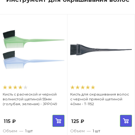
Кисть с расческой и черной
Кисть для окрашивания волос
волнистой щетиной 55мм
с черной прямой щетиной
(голубая, зеленая) - JPP049
40мм - T-1152
115
₽
125
₽
Объем
—
1 шт
Объем
—
1 шт