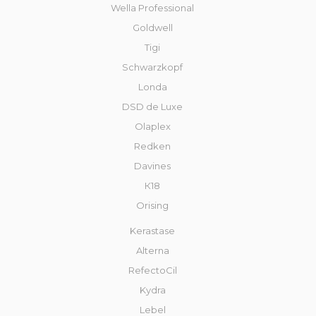
Wella Professional
Goldwell
Tigi
Schwarzkopf
Londa
DSD de Luxe
Olaplex
Redken
Davines
К18
Orising
Kerastase
Alterna
RefectoCil
Kydra
Lebel