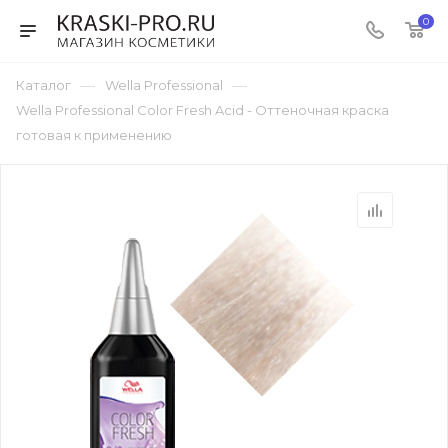
0
—
—
Каталог
Wella Professional
Wella Professional Color Fresh Acid - Оттеночная краска
готовая к применению