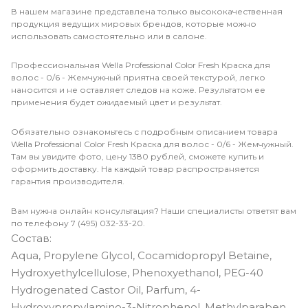
В нашем магазине представлена только высококачественная
продукция ведущих мировых брендов, которые можно
использовать самостоятельно или в салоне.
Профессиональная Wella Professional Color Fresh Краска для
волос - 0/6 - Жемчужный приятна своей текстурой, легко
наносится и не оставляет следов на коже. Результатом ее
применения будет ожидаемый цвет и результат.
Обязательно ознакомьтесь с подробным описанием товара
Wella Professional Color Fresh Краска для волос - 0/6 - Жемчужный.
Там вы увидите фото, цену 1380 рублей, сможете купить и
оформить доставку. На каждый товар распространяется
гарантия производителя.
Вам нужна онлайн консультация? Наши специалисты ответят вам
по телефону 7 (495) 032-33-20.
Состав:
Aqua, Propylene Glycol, Cocamidopropyl Betaine,
Hydroxyethylcellulose, Phenoxyethanol, PEG-40
Hydrogenated Castor Oil, Parfum, 4-
Hydroxypropylamino-3-Nitrophenol, Methylparaben,