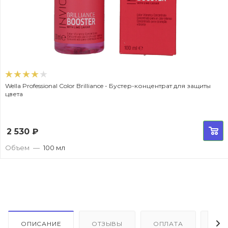
Wella Professional Color Brilliance - Бустер-концентрат для защиты
цвета
2 530
₽
Объем
—
100 мл
ОПИСАНИЕ
ОТЗЫВЫ
ОПЛАТА
ДО