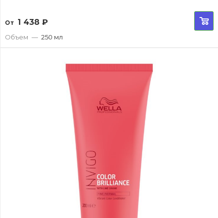
1 438
₽
От
Объем
—
250 мл