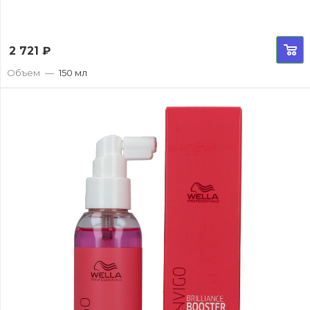
2 721
₽
Объем
—
150 мл