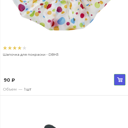
Шапочка для покраски - DBH3
90
₽
Объем
—
1 шт