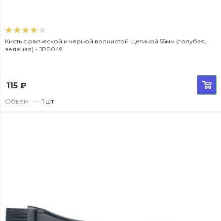
Кисть с расческой и черной волнистой щетиной 55мм (голубая,
зеленая) - JPP049
115
₽
Объем
—
1 шт