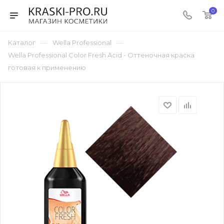
0
—
—
Каталог
Wella Professional
Wella Professional Color Fresh Acid - Оттеночная краска
готовая к применению