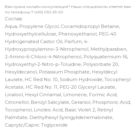
Вам нужна онлайн консультация? Наши специалисты ответят вам
по телефону 7 (495) 032-33-20.
Состав:
Aqua, Propylene Glycol, Cocamidopropyl Betaine,
Hydroxyethylcellulose, Phenoxyethanol, PEG-40
Hydrogenated Castor Oil, Parfum, 4-
Hydroxypropylamino-3-Nitrophenol, Methylparaben,
2-Amino-6-Chloro-4-Nitrophenol, Polyquaternium-16,
Hydroxyethyl-2-Nitro-p-Toluidine, Polysorbate 20,
Hexyldecanol, Potassium Phosphate, Hexyldecyl
Laurate, HC Red No. 10, Sodium Hydroxide, Tocopheryl
Acetate, HC Red No. 11, PEG-20 Glyceryl Laurate,
Linalool, Hexyl Cinnamal, Limonene, Formic Acid,
Citronellol, Benzyl Salicylate, Geraniol, Phosphoric Acid,
Tocopherol, Linoleic Acid, Basic Violet 2, Retinyl
Palmitate, Diethylhexyl Syringylidenemalonate,
Caprylic/Capric Triglyceride