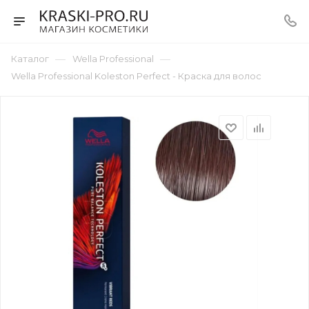
—
—
Каталог
Wella Professional
Wella Professional Koleston Perfect - Краска для волос