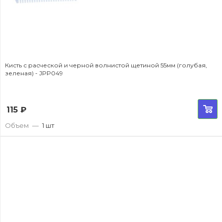
Кисть с расческой и черной волнистой щетиной 55мм (голубая,
зеленая) - JPP049
115
₽
Объем
—
1 шт