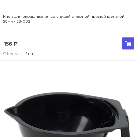
Кисть для окрашивания со спицей с черной прямой щетиной
50мм - JB-002
156
₽
Объем
—
1 шт