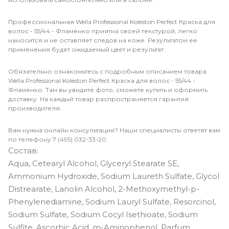
Профессиональная Wella Professional Koleston Perfect Краска для
волос - 55/44 - Фламенко приятна своей текстурой, легко
наносится и не оставляет следов на коже. Результатом ее
применения будет ожидаемый цвет и результат.
Обязательно ознакомьтесь с подробным описанием товара
Wella Professional Koleston Perfect Краска для волос - 55/44 -
Фламенко. Там вы увидите фото, сможете купить и оформить
доставку. На каждый товар распространяется гарантия
производителя.
Вам нужна онлайн консультация? Наши специалисты ответят вам
по телефону 7 (495) 032-33-20.
Состав:
Aqua, Cetearyl Alcohol, Glyceryl Stearate SE,
Ammonium Hydroxide, Sodium Laureth Sulfate, Glycol
Distrearate, Lanolin Alcohol, 2-Methoxymethyl-p-
Phenylenediamine, Sodium Lauryl Sulfate, Resorcinol,
Sodium Sulfate, Sodium Cocyl Isethioate, Sodium
Sulfite, Ascorbic Acid, m-Aminophenol, Parfum,