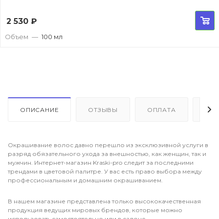
2 530
₽
Объем
—
100 мл
ОПИСАНИЕ
ОТЗЫВЫ
ОПЛАТА
ДО
Окрашивание волос давно перешло из эксклюзивной услуги в
разряд обязательного ухода за внешностью, как женщин, так и
мужчин. Интернет-магазин Kraski-pro следит за последними
трендами в цветовой палитре. У вас есть право выбора между
профессиональным и домашним окрашиванием.
В нашем магазине представлена только высококачественная
продукция ведущих мировых брендов, которые можно
использовать самостоятельно или в салоне.