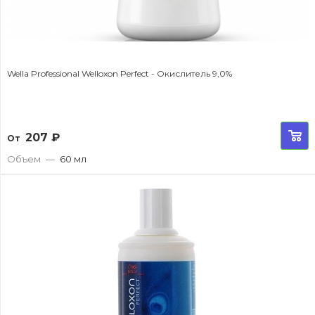
Wella Professional Welloxon Perfect - Окислитель 9,0%
207
₽
От
Объем
—
60 мл