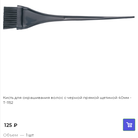
Кисть для окрашивания волос с черной прямой щетиной 40мм -
T-1152
125
₽
Объем
—
1 шт