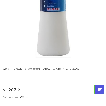
Wella Professional Welloxon Perfect - Окислитель 12,0%
207
₽
От
Объем
—
60 мл