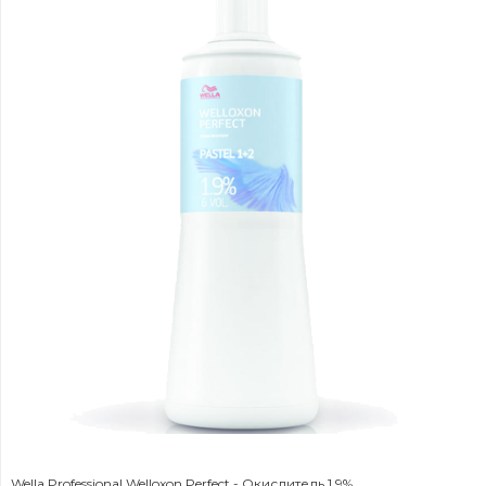
Wella Professional Welloxon Perfect - Окислитель 1,9%