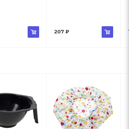
207
₽