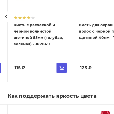
Кисть с расческой и
Кисть для окраш
черной волнистой
волос с черной 
щетиной 55мм (голубая,
щетиной 40мм - T
зеленая) - JPP049
115
₽
125
₽
Как поддержать яркость цвета