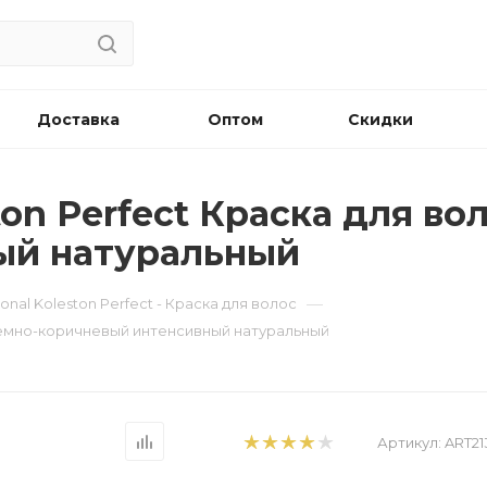
Доставка
Оптом
Скидки
ton Perfect Краска для вол
ый натуральный
—
ional Koleston Perfect - Краска для волос
 - Темно-коричневый интенсивный натуральный
Артикул:
ART21