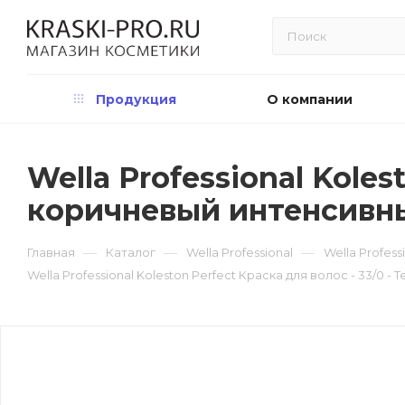
Продукция
О компании
Wella Professional Koles
коричневый интенсивн
—
—
—
Главная
Каталог
Wella Professional
Wella Profess
Wella Professional Koleston Perfect Краска для волос - 33/0