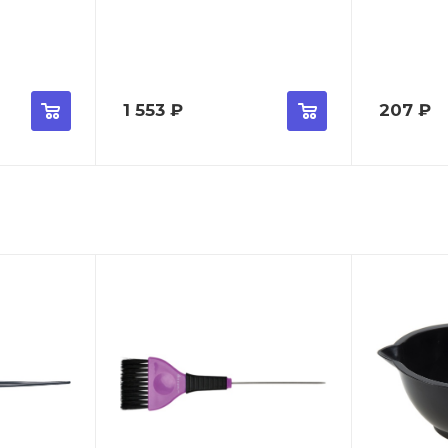
1 553
₽
207
₽