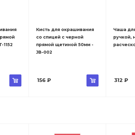
ивания
Кисть для окрашивания
Чаша дл
прямой
со спицей с черной
ручкой, 
-1152
прямой щетиной 50мм -
расческо
JB-002
156
₽
312
₽