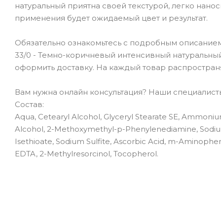
натуральный приятна своей текстурой, легко наноси
применения будет ожидаемый цвет и результат.
Обязательно ознакомьтесь с подробным описанием то
33/0 - Темно-коричневый интенсивный натуральный.
оформить доставку. На каждый товар распростран
Вам нужна онлайн консультация? Наши специалисты 
Состав:
Aqua, Cetearyl Alcohol, Glyceryl Stearate SE, Ammonium
Alcohol, 2-Methoxymethyl-p-Phenylenediamine, Sodium 
Isethioate, Sodium Sulfite, Ascorbic Acid, m-Aminophe
EDTA, 2-Methylresorcinol, Tocopherol.