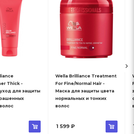
lliance
Wella Brilliance Treatment
Wel
er Thick -
For Fine/Normal Hair -
-уход для защиты
Маска для защиты цвета
крашенных
нормальных и тонких
 волос
волос
1 599
₽