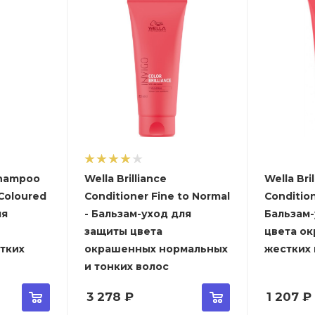
 Shampoo
Wella Brilliance
Wella Bri
 Coloured
Conditioner Fine to Normal
Condition
ля
- Бальзам-уход для
Бальзам
защиты цвета
цвета о
тких
окрашенных нормальных
жестких
и тонких волос
3 278
₽
1 207
₽