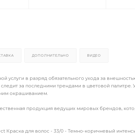
СТАВКА
ДОПОЛНИТЕЛЬНО
ВИДЕО
й услуги в разряд обязательного ухода за внешностью
o следит за последними трендами в цветовой палитре. У
ним окрашиванием.
чественная продукция ведущих мировых брендов, кот
ect Краска для волос - 33/0 - Темно-коричневый интен