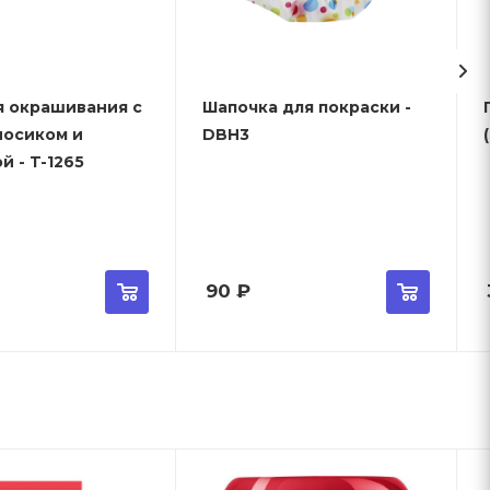
я окрашивания с
Шапочка для покраски -
носиком и
DBH3
й - T-1265
90
₽